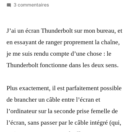
par
sur
3 commentaires
Remplacer
facilement
J’ai un écran Thunderbolt sur mon bureau, et
le
câble
en essayant de ranger proprement la chaîne,
Thunderbolt
je me suis rendu compte d’une chose : le
d’un
écran
Thunderbolt fonctionne dans les deux sens.
Thunderbolt
Plus exactement, il est parfaitement possible
de brancher un câble entre l’écran et
l’ordinateur sur la seconde prise femelle de
l’écran, sans passer par le câble intégré (qui,