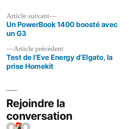
Article
Article suivant
suivant :
Un PowerBook 1400 boosté avec
Navigation
un G3
de
Article
Article précédent
l’article
précédent :
Test de l’Eve Energy d’Elgato, la
prise Homekit
Rejoindre la
conversation