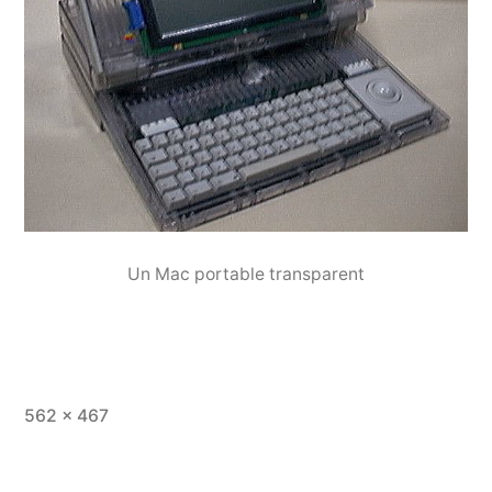
Un Mac portable transparent
Taille
562 × 467
originale