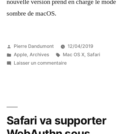
nouvelle version prend en charge le mode
sombre de macOS.
Publié
Pierre Dandumont
12/04/2019
par
Publié
Étiquettes :
Apple
,
Archives
Mac OS X
,
Safari
dans
sur
Laisser un commentaire
Utiliser
le
mode
sombre
de
macOS
Safari va supporter
avec
WebAuthn sous
Safari