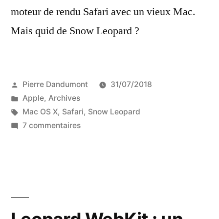
moteur de rendu Safari avec un vieux Mac.
Mais quid de Snow Leopard ?
Publié
Pierre Dandumont
31/07/2018
par
Publié
Apple
,
Archives
dans
Étiquettes :
Mac OS X
,
Safari
,
Snow Leopard
sur
7 commentaires
Leopard
WebKit
:
Un
Safari
(moins)