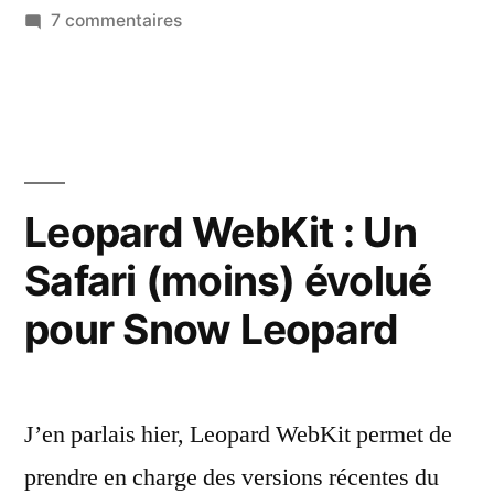
dans
sur
7 commentaires
Récupérer
l’historique
de
Safari
effacée
par
Leopard WebKit : Un
iCloud
Safari (moins) évolué
(peut-
être)
pour Snow Leopard
J’en parlais hier, Leopard WebKit permet de
prendre en charge des versions récentes du