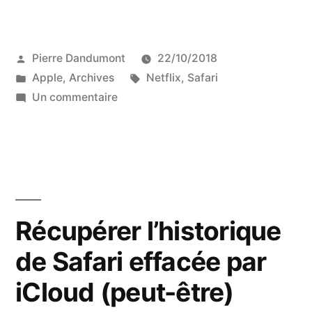
Publié
Pierre Dandumont
22/10/2018
par
Publié
Étiquettes :
Apple
,
Archives
Netflix
,
Safari
dans
sur
Un commentaire
Plus
de
Netflix
dans
Safari
pour
Récupérer l’historique
les
de Safari effacée par
Mac
de
iCloud (peut-être)
2010