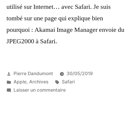
utilisé sur Internet… avec Safari. Je suis
tombé sur une page qui explique bien
pourquoi : Akamai Image Manager envoie du
JPEG2000 à Safari.
Publié
Pierre Dandumont
30/05/2019
par
Publié
Étiquettes :
Apple
,
Archives
Safari
dans
sur
Laisser un commentaire
Safari
et
le
JPEG2000