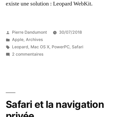
existe une solution : Leopard WebKit.
Publié
Pierre Dandumont
30/07/2018
par
Publié
Apple
,
Archives
dans
Étiquettes :
Leopard
,
Mac OS X
,
PowerPC
,
Safari
sur
2 commentaires
Leopard
WebKit
:
un
Safari
évolué
Safari et la navigation
pour
privée
Leopard