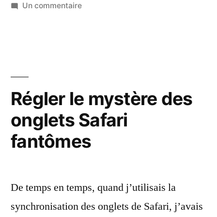
dans
sur
Un commentaire
Safari
va
supporter
WebAuthn
sous
macOS
Régler le mystère des
onglets Safari
fantômes
De temps en temps, quand j’utilisais la
synchronisation des onglets de Safari, j’avais