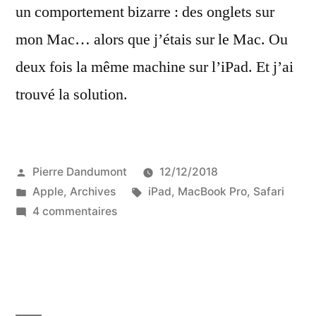
un comportement bizarre : des onglets sur
mon Mac… alors que j’étais sur le Mac. Ou
deux fois la même machine sur l’iPad. Et j’ai
trouvé la solution.
Publié
Pierre Dandumont
12/12/2018
par
Publié
Étiquettes :
Apple
,
Archives
iPad
,
MacBook Pro
,
Safari
dans
sur
4 commentaires
Régler
le
mystère
des
onglets