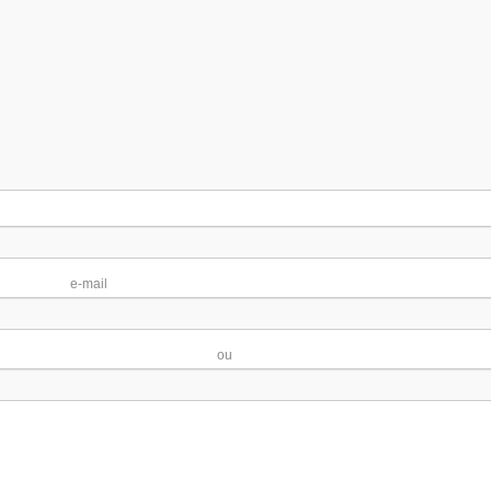
ail
eb ou blo