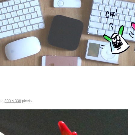
 de
800 × 338
pixels