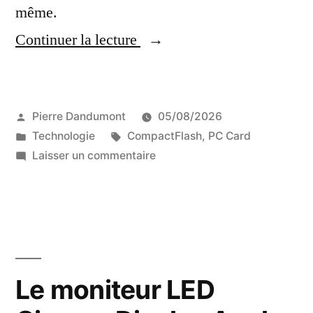
même.
« Un
Continuer la lecture
autre
lecteur
Publié
Pierre Dandumont
05/08/2026
de
par
Publié
Étiquettes :
Technologie
CompactFlash
,
PC Card
cartes
dans
sur
Laisser un commentaire
CompactFlash
Un
autre
en
lecteur
CardBus,
de
cartes
le
CompactFlash
Le moniteur LED
RCF-
en
CBA
CardBus,