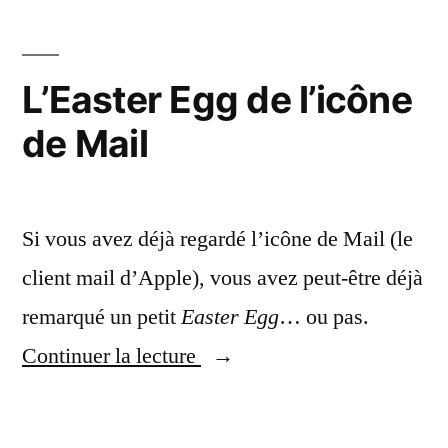
pour
comp
Apple
les
jeux
Pippin
L’Easter Egg de l’icône
pour
avec
de Mail
Appl
les
Pippi
avec
versions
les
PlayStation…
Si vous avez déjà regardé l’icône de Mail (le
versi
PlayS
quand
client mail d’Apple), vous avez peut-être déjà
quan
elles
remarqué un petit
Easter Egg
… ou pas.
elles
existent »
« L’Easter
Continuer la lecture
exist
Egg
de