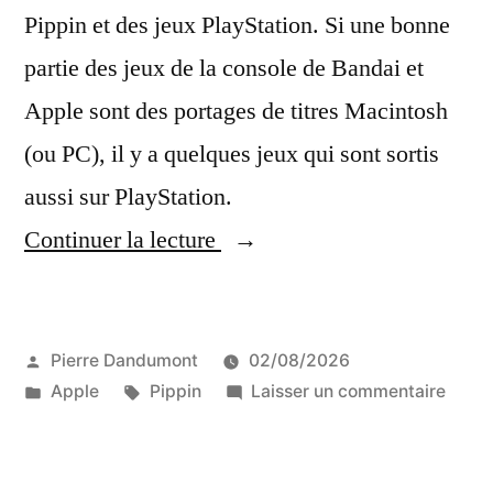
Pippin et des jeux PlayStation. Si une bonne
partie des jeux de la console de Bandai et
Apple sont des portages de titres Macintosh
(ou PC), il y a quelques jeux qui sont sortis
aussi sur PlayStation.
« Une
Continuer la lecture
vidéo
qui
Publié
Pierre Dandumont
02/08/2026
compare
par
Publié
Étiquettes :
sur
Apple
Pippin
Laisser un commentaire
les
dans
Une
jeux
vidéo
qui