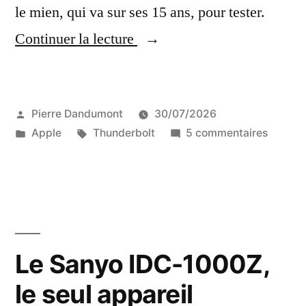
le mien, qui va sur ses 15 ans, pour tester.
« Le
Continuer la lecture
moniteur
Thunderbolt
Publié
Pierre Dandumont
30/07/2026
Apple
par
Publié
Étiquettes :
sur
Apple
Thunderbolt
5 commentaires
en
dans
Le
2026,
monite
Thunde
avec
Apple
un
en
2026,
Mac
Le Sanyo IDC-1000Z,
avec
Apple
le seul appareil
un
Silicon »
Mac