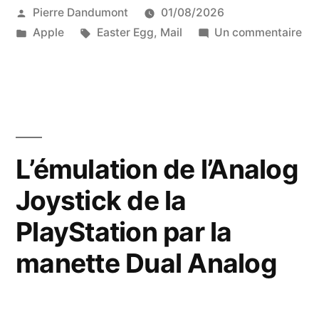
Publié
Pierre Dandumont
01/08/2026
l’icône
par
Publié
Étiquettes :
sur
Apple
Easter Egg
,
Mail
Un commentaire
de
dans
L’E
Mail »
Eg
de
l’i
de
Mai
L’émulation de l’Analog
Joystick de la
PlayStation par la
manette Dual Analog