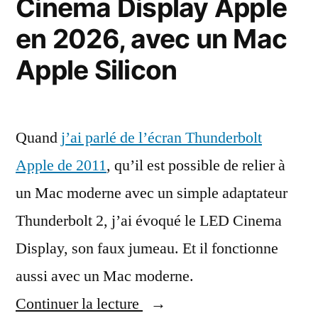
Cinema Display Apple
le
de
en 2026, avec un Mac
RCF-
Buffalo »
CBA
Apple Silicon
de
Buffalo
Quand
j’ai parlé de l’écran Thunderbolt
Apple de 2011
, qu’il est possible de relier à
un Mac moderne avec un simple adaptateur
Thunderbolt 2, j’ai évoqué le LED Cinema
Display, son faux jumeau. Et il fonctionne
aussi avec un Mac moderne.
« Le
Continuer la lecture