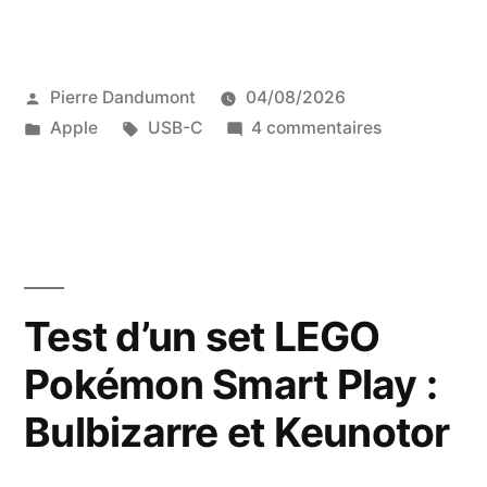
moniteur
LED
Publié
Pierre Dandumont
04/08/2026
Cinema
par
Publié
Étiquettes :
sur
Apple
USB-C
4 commentaires
Display
dans
Le
Apple
moniteur
LED
en
Cinema
2026,
Display
Apple
avec
Test d’un set LEGO
en
un
Pokémon Smart Play :
2026,
Mac
avec
Bulbizarre et Keunotor
un
Apple
Mac
Silicon »