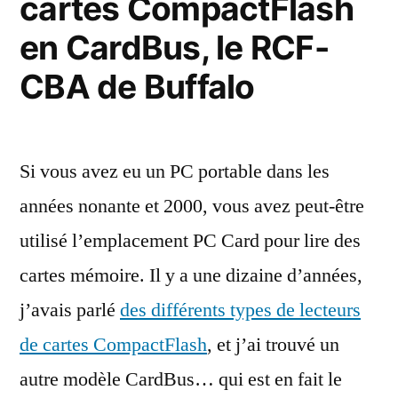
cartes CompactFlash
Mini,
taille
en CardBus, le RCF-
sans
enfant »
la
CBA de Buffalo
taille
enfant
Si vous avez eu un PC portable dans les
années nonante et 2000, vous avez peut-être
utilisé l’emplacement PC Card pour lire des
cartes mémoire. Il y a une dizaine d’années,
j’avais parlé
des différents types de lecteurs
de cartes CompactFlash
, et j’ai trouvé un
autre modèle CardBus… qui est en fait le