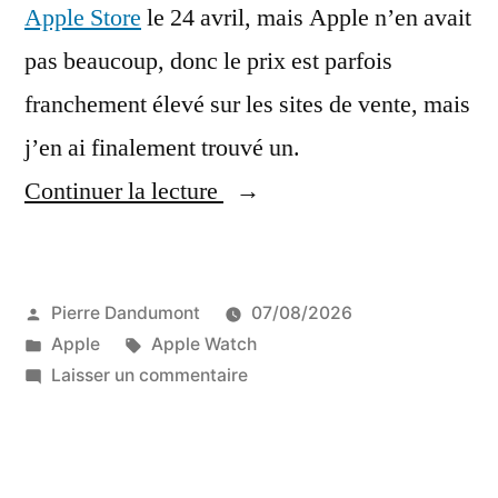
Apple Store
le 24 avril, mais Apple n’en avait
pas beaucoup, donc le prix est parfois
franchement élevé sur les sites de vente, mais
j’en ai finalement trouvé un.
« Le
Continuer la lecture
pin’s
des
Publié
Pierre Dandumont
07/08/2026
dix
par
Publié
Étiquettes :
Apple
Apple Watch
ans
dans
sur
Laisser un commentaire
de
Le
pin’s
l’Apple
des
Watch »