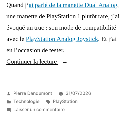
Quand j’
ai parlé de la manette Dual Analog
,
une manette de PlayStation 1 plutôt rare, j’ai
évoqué un truc : son mode de compatibilité
avec le
PlayStation Analog Joystick
. Et j’ai
eu l’occasion de tester.
« L’émulation
Continuer la lecture
de
l’Analog
Publié
Pierre Dandumont
31/07/2026
Joystick
par
Publié
Étiquettes :
Technologie
PlayStation
de
dans
sur
Laisser un commentaire
la
L’émulation
de
PlayStation