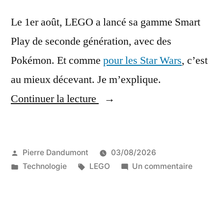
Apple
Silicon
Le 1er août, LEGO a lancé sa gamme Smart
Play de seconde génération, avec des
Pokémon. Et comme
pour les Star Wars
, c’est
au mieux décevant. Je m’explique.
« Test
Continuer la lecture
d’un
set
Publié
Pierre Dandumont
03/08/2026
LEGO
par
Publié
Étiquettes :
sur
Technologie
LEGO
Un commentaire
Pokémon
dans
Test
Smart
d’un
set
Play