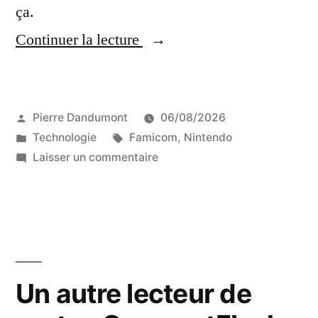
ça.
« Une
Continuer la lecture
(vraie)
manette
Publié
Pierre Dandumont
06/08/2026
de
par
Publié
Étiquettes :
Technologie
Famicom
,
Nintendo
Famicom
dans
sur
Laisser un commentaire
pour
Une
(vraie)
la
manette
Famicom
de
Famicom
Mini,
pour
Un autre lecteur de
sans
la
la
Famicom