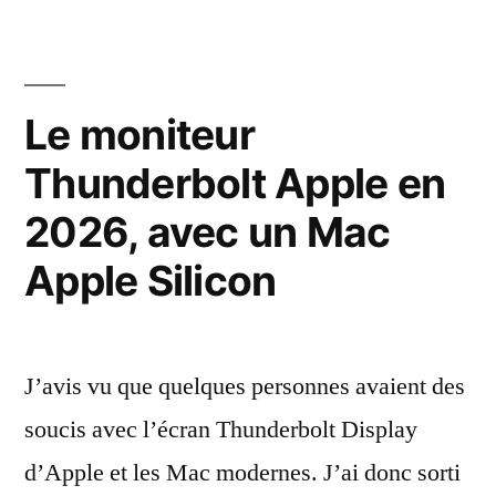
l’Analog
par
Joystick
de
la
la
Le moniteur
manette
PlayStation
Dual
Thunderbolt Apple en
par
la
Analog »
2026, avec un Mac
manette
Dual
Apple Silicon
Analog
J’avis vu que quelques personnes avaient des
soucis avec l’écran Thunderbolt Display
d’Apple et les Mac modernes. J’ai donc sorti