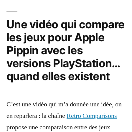
LEGO
:
Pokém
Smart
Bulbizarre
Une vidéo qui compare
Play
et
les jeux pour Apple
:
Keunotor »
Bulbiza
Pippin avec les
et
Keunot
versions PlayStation…
quand elles existent
C’est une vidéo qui m’a donnée une idée, on
en reparlera : la chaîne
Retro Comparisons
propose une comparaison entre des jeux