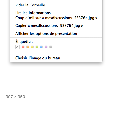
Taille
397 × 350
originale