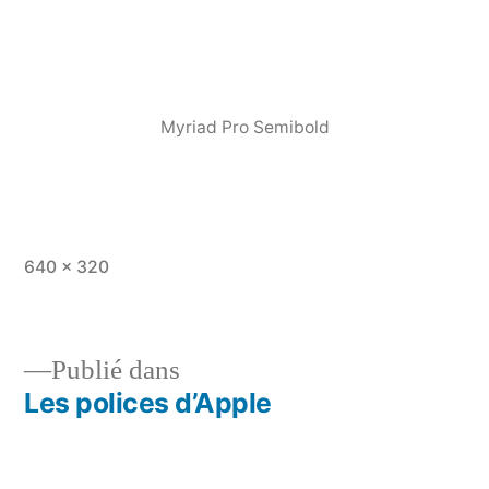
Myriad Pro Semibold
Taille
640 × 320
originale
Publié dans
Les polices d’Apple
Navigation
de