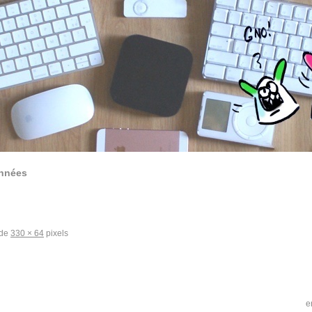
années
 de
330 × 64
pixels
e