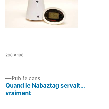
Taille
298 × 196
originale
Publié dans
Quand le Nabaztag servait…
Navigation
vraiment
de