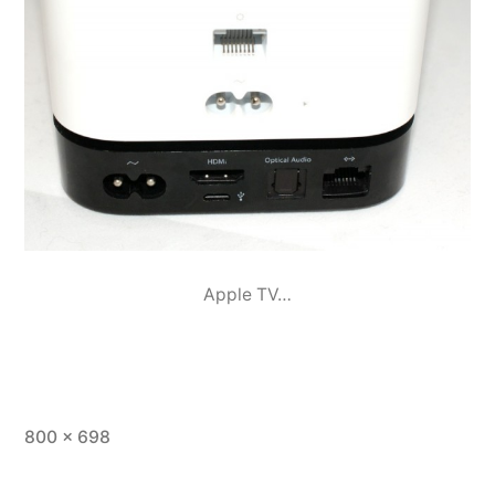
Apple TV…
Taille
800 × 698
originale