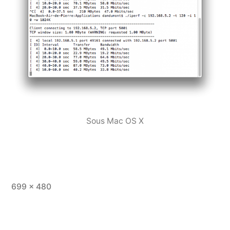
Sous Mac OS X
Taille
699 × 480
originale