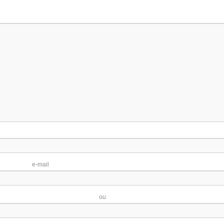
ail
eb ou blo