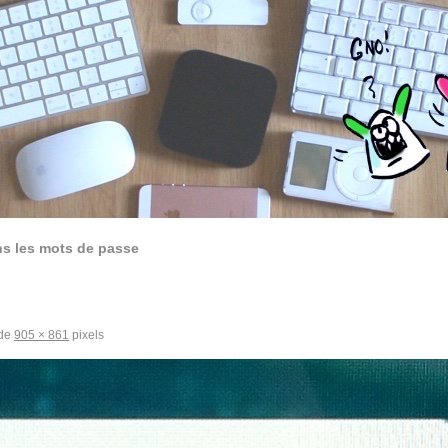
ns les mots de passe
 de
905 × 861
pixels