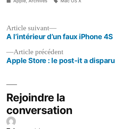
par
Publié
Étiquettes :
Apple
,
Archives
Mac OS X
dans
Article
Article suivant
suivant :
A l’intérieur d’un faux iPhone 4S
Navigation
Article
Article précédent
de
précédent :
Apple Store : le post-it a disparu
l’article
Rejoindre la
conversation