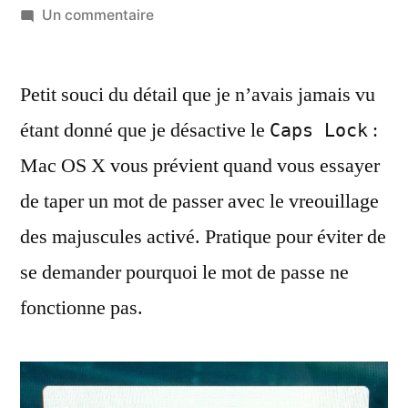
par
sur
Un commentaire
Souci
du
Petit souci du détail que je n’avais jamais vu
détail
:
étant donné que je désactive le
:
Caps Lock
le
Mac OS X vous prévient quand vous essayer
verrouillage
des
de taper un mot de passer avec le vreouillage
majuscules
des majuscules activé. Pratique pour éviter de
dans
se demander pourquoi le mot de passe ne
les
mots
fonctionne pas.
de
passe