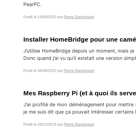
PearPC.
Posté le
19/09/2020
par
Pierre Dandumont
Installer HomeBridge pour une camér
J’utilise HomeBridge depuis un moment, mais je tr
Donc quand j’ai vu qu’il existait une version simplif
Posté le
06/06/2020
par
Pierre Dandumont
Mes Raspberry Pi (et à quoi ils serve
J’ai profité de mon déménagement pour mettre à 
je me suis dit que ça pouvait intéresser certains 
Posté le
28/12/2019
par
Pierre Dandumont