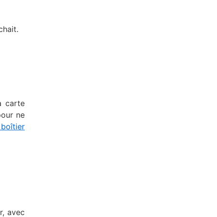
chait.
a carte
pour ne
boîtier
r, avec