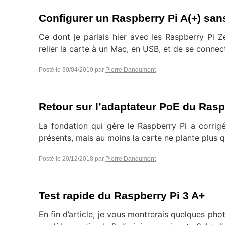
Configurer un Raspberry Pi A(+) san
Ce dont je parlais hier avec les Raspberry Pi Z
relier la carte à un Mac, en USB, et de se conne
Posté le
30/04/2019
par
Pierre Dandumont
Retour sur l’adaptateur PoE du Rasp
La fondation qui gère le Raspberry Pi a corri
présents, mais au moins la carte ne plante plu
Posté le
20/12/2018
par
Pierre Dandumont
Test rapide du Raspberry Pi 3 A+
En fin d’article, je vous montrerais quelques ph