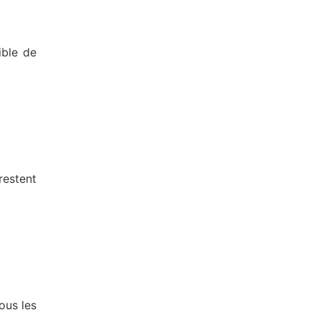
ible de
estent
ous les