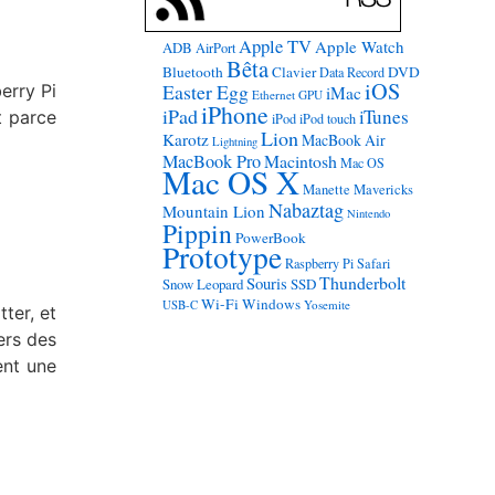
Apple TV
Apple Watch
ADB
AirPort
Bêta
Bluetooth
Clavier
DVD
Data Record
iOS
Easter Egg
erry Pi
iMac
Ethernet
GPU
iPhone
iPad
iTunes
t parce
iPod
iPod touch
Lion
Karotz
MacBook Air
Lightning
MacBook Pro
Macintosh
Mac OS
Mac OS X
Manette
Mavericks
Nabaztag
Mountain Lion
Nintendo
Pippin
PowerBook
Prototype
Raspberry Pi
Safari
Thunderbolt
Souris
Snow Leopard
SSD
Wi-Fi
Windows
USB-C
Yosemite
ter, et
ers des
ent une