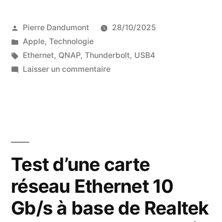
Publié
Pierre Dandumont
28/10/2025
par
Publié
Apple
,
Technologie
dans
Étiquettes :
Ethernet
,
QNAP
,
Thunderbolt
,
USB4
sur
Laisser un commentaire
Test
du
QNAP
QNA-
UC10G1T,
un
Test d’une carte
adaptateur
réseau Ethernet 10
USB4
vers
Gb/s à base de Realtek
Ethernet
10