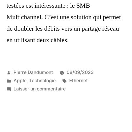
testées est intéressante : le SMB
Multichannel. C’est une solution qui permet
de doubler les débits vers un partage réseau
en utilisant deux câbles.
Publié
Pierre Dandumont
08/09/2023
par
Publié
Étiquettes :
Apple
,
Technologie
Ethernet
dans
sur
Laisser un commentaire
Le
SMB
Multichannel,
doubler
les