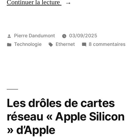
« Test
Continuer la lecture
d’une
carte
Publié
Pierre Dandumont
03/09/2025
réseau
par
Publié
Étiquettes :
sur
Technologie
Ethernet
8 commentaires
Ethernet
dans
Test
10
d’un
cart
Gb/s
rése
à
Ethe
10
base
Les drôles de cartes
Gb/s
de
réseau « Apple Silicon
à
Realtek
base
» d’Apple
de
RTL8127,