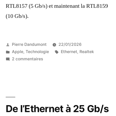
RTL8157 (5 Gb/s) et maintenant la RTL8159
(10 Gb/s).
Publié
Pierre Dandumont
22/01/2026
par
Publié
Étiquettes :
Apple
,
Technologie
Ethernet
,
Realtek
dans
sur
2 commentaires
Test
d’un
adaptateur
USB-
C
vers
De l’Ethernet à 25 Gb/s
Ethernet