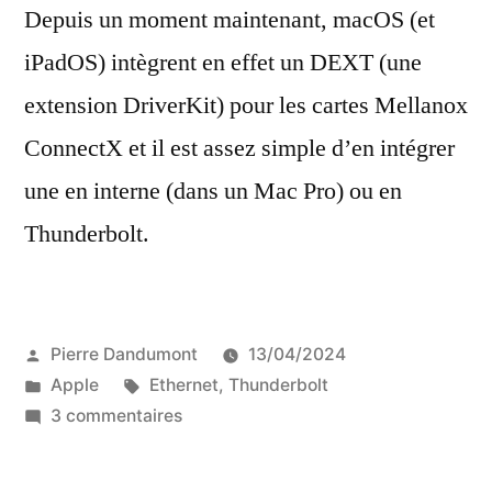
Depuis un moment maintenant, macOS (et
iPadOS) intègrent en effet un DEXT (une
extension DriverKit) pour les cartes Mellanox
ConnectX et il est assez simple d’en intégrer
une en interne (dans un Mac Pro) ou en
Thunderbolt.
Publié
Pierre Dandumont
13/04/2024
par
Publié
Étiquettes :
Apple
Ethernet
,
Thunderbolt
dans
sur
3 commentaires
Les
Mac