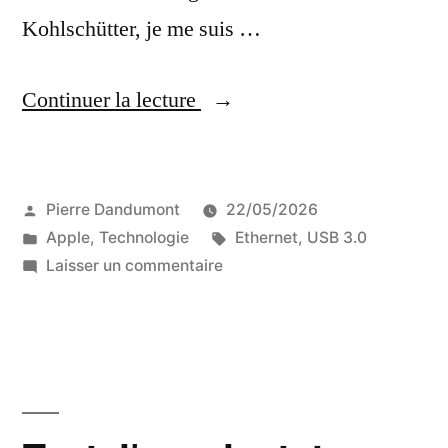
Kohlschütter, je me suis …
« Les
Continuer la lecture
adaptateurs
USB-
Publié
Pierre Dandumont
22/05/2026
C
par
Publié
Étiquettes :
Apple
,
Technologie
Ethernet
,
USB 3.0
vers
dans
sur
Laisser un commentaire
Ethernet
Les
adaptateurs
10
USB-
Gb/s
C
vers
supportent
Ethernet