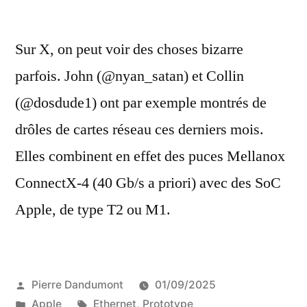
Real
vendue
RTL8
vend
35
Sur X, on peut voir des choses bizarre
35
$ »
parfois. John (@nyan_satan) et Collin
$
(@dosdude1) ont par exemple montrés de
drôles de cartes réseau ces derniers mois.
Elles combinent en effet des puces Mellanox
ConnectX-4 (40 Gb/s a priori) avec des SoC
Apple, de type T2 ou M1.
Publié
Pierre Dandumont
01/09/2025
par
Publié
Étiquettes :
Apple
Ethernet
,
Prototype