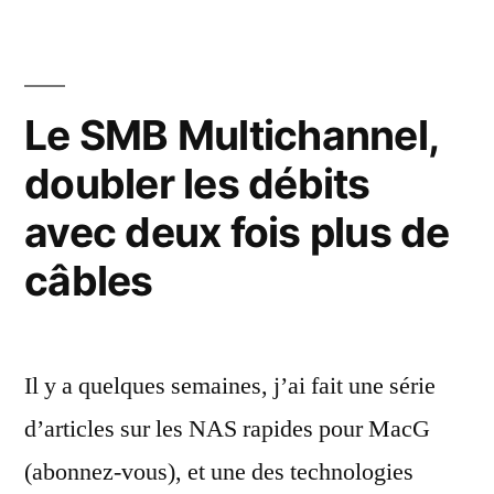
et
les
cartes
Ethernet
Le SMB Multichannel,
à
doubler les débits
25
Gb/s
avec deux fois plus de
câbles
Il y a quelques semaines, j’ai fait une série
d’articles sur les NAS rapides pour MacG
(abonnez-vous), et une des technologies