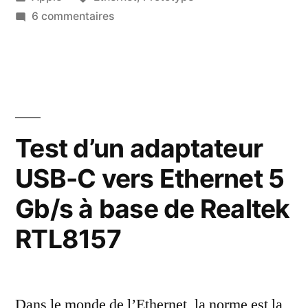
dans
sur
6 commentaires
Les
drôles
de
cartes
réseau
«
Test d’un adaptateur
Apple
USB-C vers Ethernet 5
Silicon
»
Gb/s à base de Realtek
d’Apple
RTL8157
Dans le monde de l’Ethernet, la norme est la