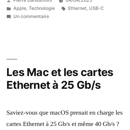
Pierre Dandumont
04/04/2025
USB-
par
Publié
Étiquettes :
Apple
,
Technologie
Ethernet
,
USB-C
C
dans
sur
Un commentaire
vers
Test
d’un
Ethernet
adaptateur
5
USB-
C
Gb/s
vers
Les Mac et les cartes
à
Ethernet
base
Ethernet à 25 Gb/s
5
Gb/s
de
à
Realtek
base
Saviez-vous que macOS prenait en charge les
de
RTL8157 »
Realtek
cartes Ethernet à 25 Gb/s et même 40 Gb/s ?
RTL8157