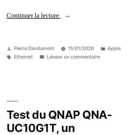
« De
Continuer la lecture
l’Ethernet
à
Publié
Publié
Pierre Dandumont
15/01/2026
Apple
25
par
Étiquettes :
sur
dans
Ethernet
Laisser un commentaire
Gb/s
De
avec
l’Ethernet
à
un
25
câble
Gb/s
avec
AOC
Test du QNAP QNA-
un
et
UC10G1T, un
câble
du
AOC