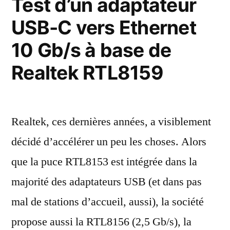
Test d’un adaptateur
l’USB
10
3.2
USB-C vers Ethernet
Gb/s
supportent
Gen
10 Gb/s à base de
l’USB
2×2
3.2
Realtek RTL8159
Gen
à
2×2
20
à
Gb/s,
Realtek, ces dernières années, a visiblement
20
Gb/s,
mais
décidé d’accélérer un peu les choses. Alors
mais
macOS
que la puce RTL8153 est intégrée dans la
macOS
n’en
n’en
majorité des adaptateurs USB (et dans pas
profite
profite
mal de stations d’accueil, aussi), la société
pas
pas »
propose aussi la RTL8156 (2,5 Gb/s), la