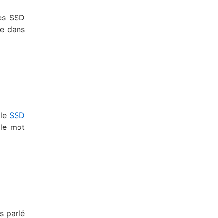
des SSD
ue dans
 le
SSD
 le mot
s parlé