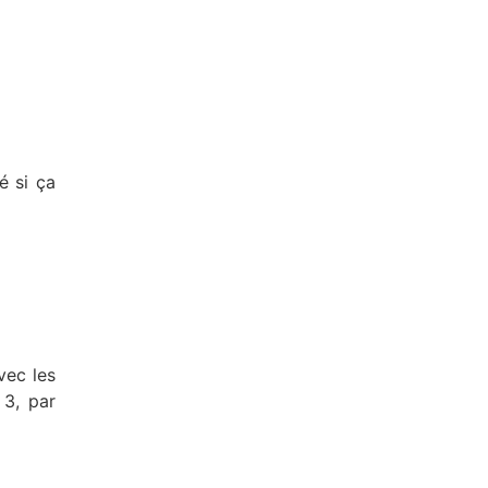
é si ça
vec les
 3, par