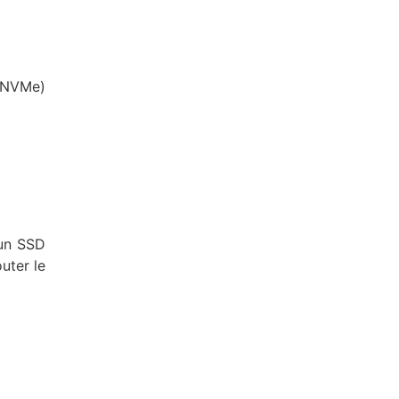
 (NVMe)
 un SSD
uter le