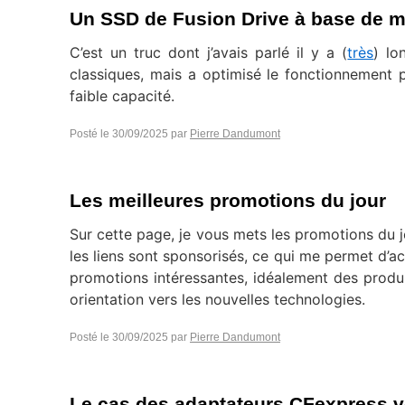
Un SSD de Fusion Drive à base de 
C’est un truc dont j’avais parlé il y a (
très
) lo
classiques, mais a optimisé le fonctionnemen
faible capacité.
Posté le
30/09/2025
par
Pierre Dandumont
Les meilleures promotions du jour
Sur cette page, je vous mets les promotions du j
les liens sont sponsorisés, ce qui me permet d’ac
promotions intéressantes, idéalement des produ
orientation vers les nouvelles technologies.
Posté le
30/09/2025
par
Pierre Dandumont
Le cas des adaptateurs CFexpress 