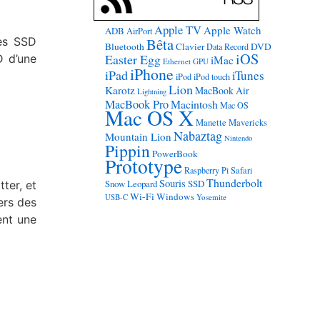
Apple TV
Apple Watch
ADB
AirPort
des SSD
Bêta
Bluetooth
Clavier
DVD
Data Record
iOS
Easter Egg
D d’une
iMac
Ethernet
GPU
iPhone
iPad
iTunes
iPod
iPod touch
Lion
Karotz
MacBook Air
Lightning
MacBook Pro
Macintosh
Mac OS
Mac OS X
Manette
Mavericks
Nabaztag
Mountain Lion
Nintendo
Pippin
PowerBook
Prototype
Raspberry Pi
Safari
Thunderbolt
Souris
Snow Leopard
SSD
ter, et
Wi-Fi
Windows
USB-C
Yosemite
ers des
ent une