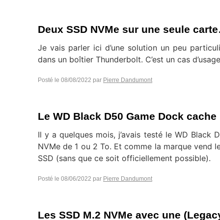
Deux SSD NVMe sur une seule carte
Je vais parler ici d’une solution un peu parti
dans un boîtier Thunderbolt. C’est un cas d’usag
Posté le
08/08/2022
par
Pierre Dandumont
Le WD Black D50 Game Dock cache
Il y a quelques mois, j’avais testé le WD Blac
NVMe de 1 ou 2 To. Et comme la marque vend le m
SSD (sans que ce soit officiellement possible).
Posté le
08/06/2022
par
Pierre Dandumont
Les SSD M.2 NVMe avec une (Legac