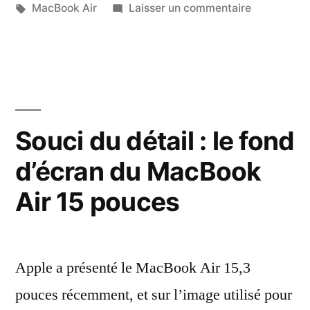
par
Étiquettes :
dans
sur
MacBook Air
Laisser un commentaire
ridicule
La
de
prise
en
deux
charge
écrans
ridicule
de
externes
Souci du détail : le fond
deux
sur
d’écran du MacBook
écrans
le
externes
Air 15 pouces
sur
MacBook
le
Air
MacBook
Air
M3 »
Apple a présenté le MacBook Air 15,3
M3
pouces récemment, et sur l’image utilisé pour