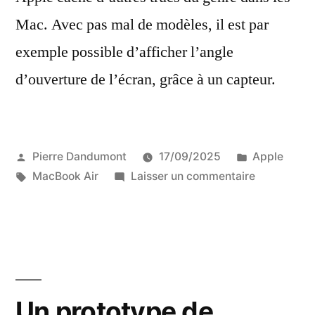
Mac. Avec pas mal de modèles, il est par
exemple possible d’afficher l’angle
d’ouverture de l’écran, grâce à un capteur.
Publié
Publié
Pierre Dandumont
17/09/2025
Apple
par
Étiquettes :
dans
sur
MacBook Air
Laisser un commentaire
Mesurer
l’angle
d’ouverture
de
l’écran
d’un
Un prototype de
Mac