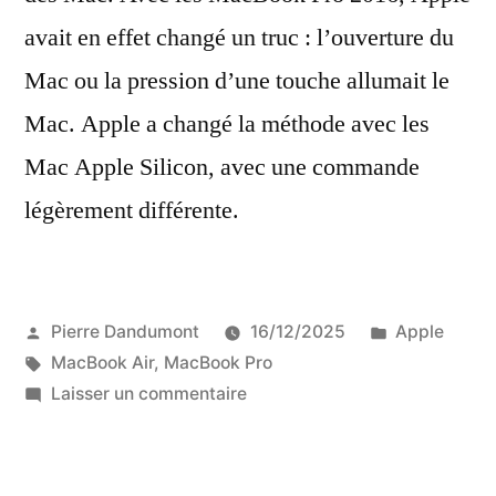
avait en effet changé un truc : l’ouverture du
Mac ou la pression d’une touche allumait le
Mac. Apple a changé la méthode avec les
Mac Apple Silicon, avec une commande
légèrement différente.
Publié
Publié
Pierre Dandumont
16/12/2025
Apple
par
Étiquettes :
dans
MacBook Air
,
MacBook Pro
sur
Laisser un commentaire
Désactiver
le
démarrage