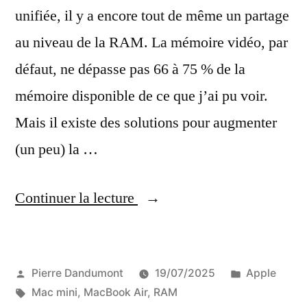
unifiée, il y a encore tout de même un partage
au niveau de la RAM. La mémoire vidéo, par
défaut, ne dépasse pas 66 à 75 % de la
mémoire disponible de ce que j’ai pu voir.
Mais il existe des solutions pour augmenter
(un peu) la …
« Ajuster
Continuer la lecture
manuellement
la
Publié
Publié
Pierre Dandumont
19/07/2025
Apple
quantité
par
Étiquettes :
dans
Mac mini
,
MacBook Air
,
RAM
de