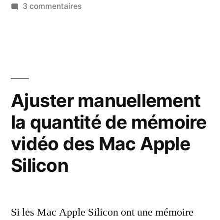
dans
sur
3 commentaires
Un
prototype
de
MacBook
Pro
transparent
Ajuster manuellement
la quantité de mémoire
vidéo des Mac Apple
Silicon
Si les Mac Apple Silicon ont une mémoire