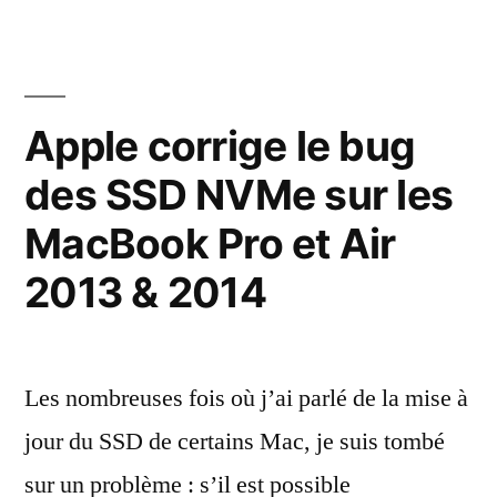
de
Mac
M1
pas
Apple corrige le bug
très
des SSD NVMe sur les
utilisable
MacBook Pro et Air
2013 & 2014
Les nombreuses fois où j’ai parlé de la mise à
jour du SSD de certains Mac, je suis tombé
sur un problème : s’il est possible