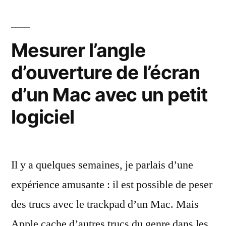
automatique
des
Mac
Mesurer l’angle
Apple
d’ouverture de l’écran
Silicon
d’un Mac avec un petit
logiciel
Il y a quelques semaines, je parlais d’une
expérience amusante : il est possible de peser
des trucs avec le trackpad d’un Mac. Mais
Apple cache d’autres trucs du genre dans les