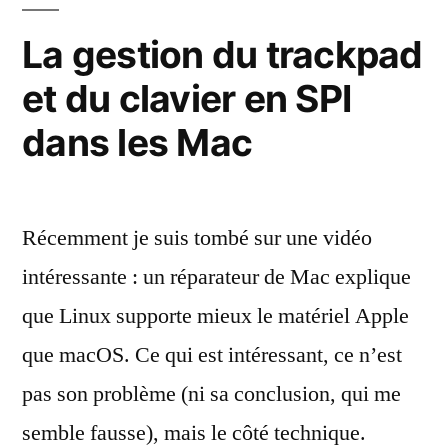
des
SSD
La gestion du trackpad
NVMe
et du clavier en SPI
sur
les
dans les Mac
MacBook
Pro
et
Air
Récemment je suis tombé sur une vidéo
2013
intéressante : un réparateur de Mac explique
&
2014
que Linux supporte mieux le matériel Apple
que macOS. Ce qui est intéressant, ce n’est
pas son problème (ni sa conclusion, qui me
semble fausse), mais le côté technique.