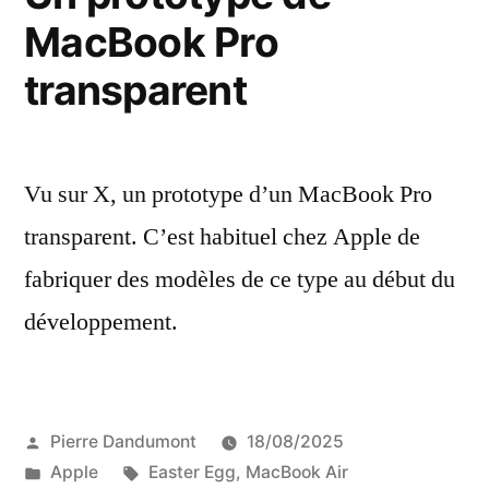
MacBook Pro
avec
un
transparent
petit
logiciel
Vu sur X, un prototype d’un MacBook Pro
transparent. C’est habituel chez Apple de
fabriquer des modèles de ce type au début du
développement.
Publié
Pierre Dandumont
18/08/2025
par
Publié
Étiquettes :
Apple
Easter Egg
,
MacBook Air