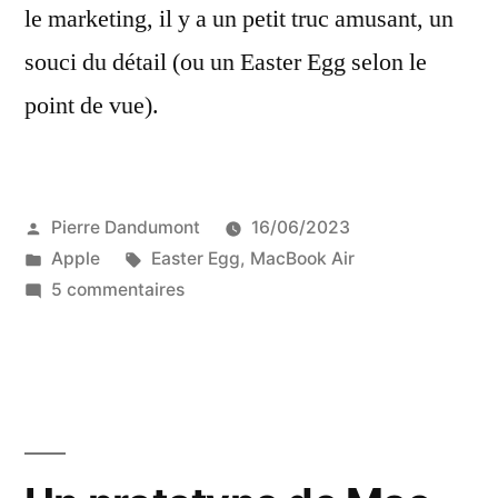
le marketing, il y a un petit truc amusant, un
souci du détail (ou un Easter Egg selon le
point de vue).
Publié
Pierre Dandumont
16/06/2023
par
Publié
Étiquettes :
Apple
Easter Egg
,
MacBook Air
dans
sur
5 commentaires
Souci
du
détail
:
le
fond