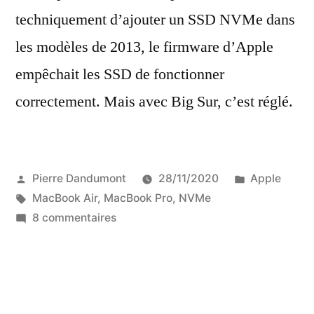
techniquement d’ajouter un SSD NVMe dans
les modèles de 2013, le firmware d’Apple
empêchait les SSD de fonctionner
correctement. Mais avec Big Sur, c’est réglé.
Publié
Publié
Pierre Dandumont
28/11/2020
Apple
par
Étiquettes :
dans
MacBook Air
,
MacBook Pro
,
NVMe
sur
8 commentaires
Apple
corrige
le
bug