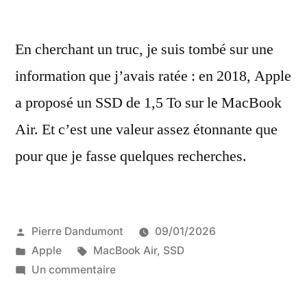
En cherchant un truc, je suis tombé sur une
information que j’avais ratée : en 2018, Apple
a proposé un SSD de 1,5 To sur le MacBook
Air. Et c’est une valeur assez étonnante que
pour que je fasse quelques recherches.
Publié
Pierre Dandumont
09/01/2026
par
Publié
Étiquettes :
Apple
MacBook Air
,
SSD
dans
sur
Un commentaire
Le