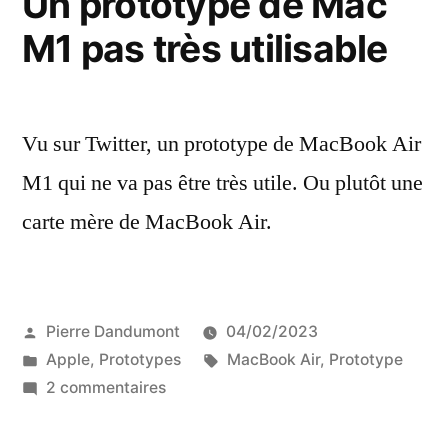
Un prototype de Mac
d’écran
M1 pas très utilisable
du
MacBook
Air
15
Vu sur Twitter, un prototype de MacBook Air
pouces
M1 qui ne va pas être très utile. Ou plutôt une
carte mère de MacBook Air.
Publié
Pierre Dandumont
04/02/2023
par
Publié
Étiquettes :
Apple
,
Prototypes
MacBook Air
,
Prototype
dans
sur
2 commentaires
Un
prototype