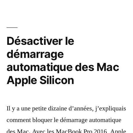
drôle
de
SSD
de
1,5
Désactiver le
To
démarrage
du
MacBook
automatique des Mac
Air
de
Apple Silicon
2018
Il y a une petite dizaine d’années, j’expliquais
comment bloquer le démarrage automatique
des Mac. Avec les MacBook Pro 2016, Apple