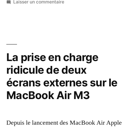
sur
Laisser un commentaire
mémoire
Ajuster
manuellement
vidéo
la
des
quantité
de
Mac
mémoire
La prise en charge
Apple
vidéo
Silicon »
ridicule de deux
des
Mac
écrans externes sur le
Apple
Silicon
MacBook Air M3
Depuis le lancement des MacBook Air Apple