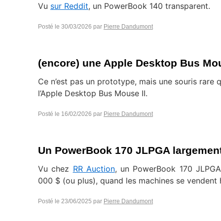
Vu
sur Reddit
, un PowerBook 140 transparent.
Posté le
30/03/2026
par
Pierre Dandumont
(encore) une Apple Desktop Bus Mo
Ce n’est pas un prototype, mais une souris rare q
l’Apple Desktop Bus Mouse II.
Posté le
16/02/2026
par
Pierre Dandumont
Un PowerBook 170 JLPGA largement
Vu chez
RR Auction
, un PowerBook 170 JLPGA 
000 $ (ou plus), quand les machines se vendent h
Posté le
23/06/2025
par
Pierre Dandumont