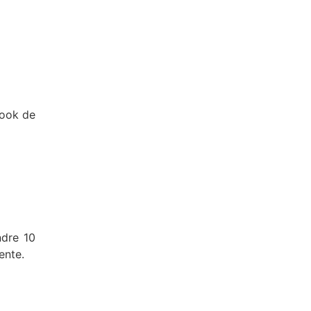
Book de
ndre 10
ente.