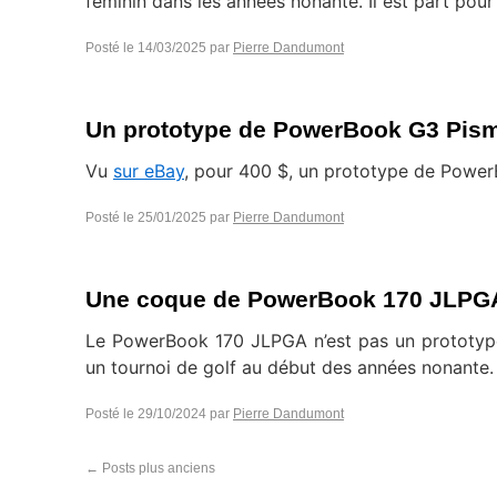
féminin dans les années nonante. Il est part pou
Posté le
14/03/2025
par
Pierre Dandumont
Un prototype de PowerBook G3 Pis
Vu
sur eBay
, pour 400 $, un prototype de Powe
Posté le
25/01/2025
par
Pierre Dandumont
Une coque de PowerBook 170 JLPG
Le PowerBook 170 JLPGA n’est pas un prototyp
un tournoi de golf au début des années nonante.
Posté le
29/10/2024
par
Pierre Dandumont
←
Posts plus anciens