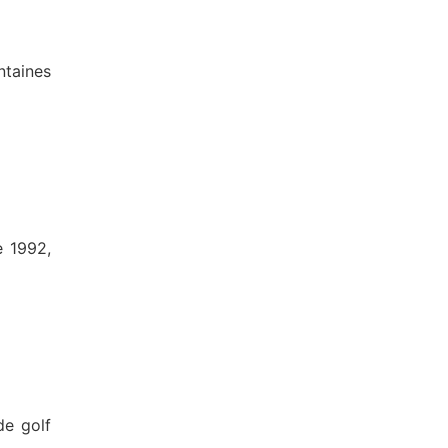
ntaines
e 1992,
de golf