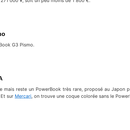
r 271 000 ¥, soit un peu moins de 1 800 €.
mo
rBook G3 Pismo.
A
e mais reste un PowerBook très rare, proposé au Japon 
 Et sur
Mercari
, on trouve une coque colorée sans le Powe