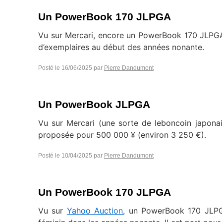
Un PowerBook 170 JLPGA
Vu sur Mercari, encore un PowerBook 170 JLPGA.
d’exemplaires au début des années nonante.
Posté le
16/06/2025
par
Pierre Dandumont
Un PowerBook JLPGA
Vu sur Mercari (une sorte de leboncoin japona
proposée pour 500 000 ¥ (environ 3 250 €).
Posté le
10/04/2025
par
Pierre Dandumont
Un PowerBook 170 JLPGA
Vu sur
Yahoo Auction
, un PowerBook 170 JLPGA