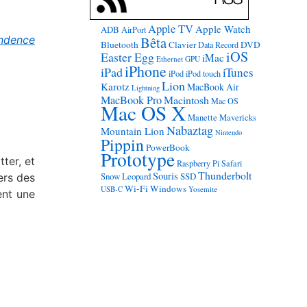
Apple TV
Apple Watch
ADB
AirPort
ndence
Bêta
Bluetooth
Clavier
DVD
Data Record
iOS
Easter Egg
iMac
Ethernet
GPU
iPhone
iPad
iTunes
iPod
iPod touch
Lion
Karotz
MacBook Air
Lightning
MacBook Pro
Macintosh
Mac OS
Mac OS X
Manette
Mavericks
Nabaztag
Mountain Lion
Nintendo
Pippin
PowerBook
Prototype
ter, et
Raspberry Pi
Safari
Thunderbolt
Souris
Snow Leopard
SSD
ers des
Wi-Fi
Windows
USB-C
Yosemite
ent une