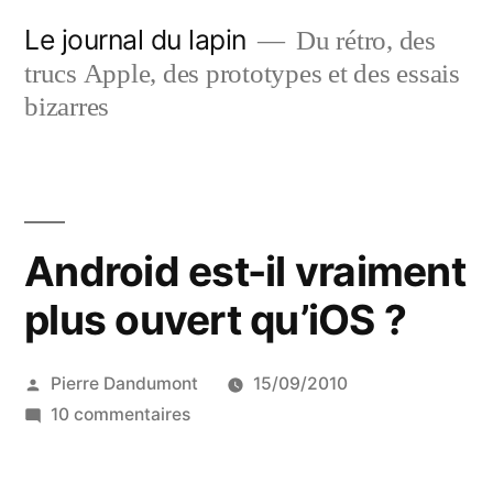
Aller
Le journal du lapin
Du rétro, des
au
trucs Apple, des prototypes et des essais
contenu
bizarres
Android est-il vraiment
plus ouvert qu’iOS ?
Publié
Pierre Dandumont
15/09/2010
par
sur
10 commentaires
Android
est-