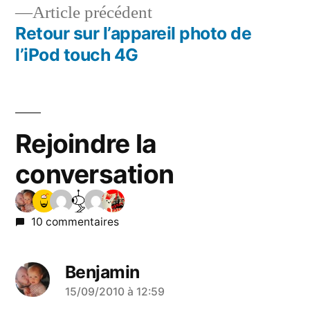
de
Article
Article précédent
l’article
précédent :
Retour sur l’appareil photo de
l’iPod touch 4G
Rejoindre la
conversation
10 commentaires
Benjamin
a
15/09/2010 à 12:59