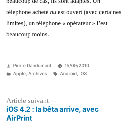
beaucoup de cas, ils sont adaptés. Un
téléphone acheté
nu
est ouvert (avec certaines
limites), un téléphone « opérateur » l’est
beaucoup moins.
Publié
Pierre Dandumont
15/09/2010
par
Publié
Étiquettes :
Apple
,
Archives
Android
,
iOS
dans
Article
Article suivant
suivant :
iOS 4.2 : la bêta arrive, avec
Navigation
AirPrint