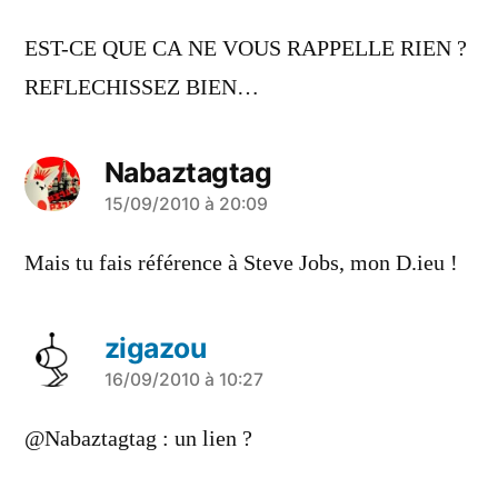
EST-CE QUE CA NE VOUS RAPPELLE RIEN ?
REFLECHISSEZ BIEN…
Nabaztagtag
a
15/09/2010 à 20:09
dit :
Mais tu fais référence à Steve Jobs, mon D.ieu !
zigazou
a
16/09/2010 à 10:27
dit :
@Nabaztagtag : un lien ?