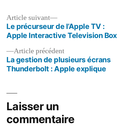
Article
Article suivant
suivant :
Le précurseur de l’Apple TV :
Navigation
Apple Interactive Television Box
de
Article
Article précédent
l’article
précédent :
La gestion de plusieurs écrans
Thunderbolt : Apple explique
Laisser un
commentaire