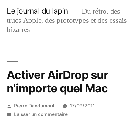
Aller
Le journal du lapin
Du rétro, des
au
trucs Apple, des prototypes et des essais
contenu
bizarres
Activer AirDrop sur
n’importe quel Mac
Publié
Pierre Dandumont
17/09/2011
par
sur
Laisser un commentaire
Activer
AirDrop