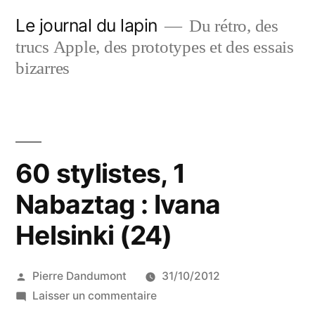
Aller
Le journal du lapin
Du rétro, des
au
trucs Apple, des prototypes et des essais
contenu
bizarres
60 stylistes, 1
Nabaztag : Ivana
Helsinki (24)
Publié
Pierre Dandumont
31/10/2012
par
sur
Laisser un commentaire
60