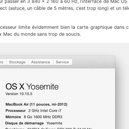
our passer en 3 840 x 2 160 à 60 Hz, l’interface de Mac OS 
t (astuce, un câble de 5 mètres, c’est trop long) et un tél
esseur limite évidemment bien la carte graphique dans c
eux Mac du monde sans trop de soucis.