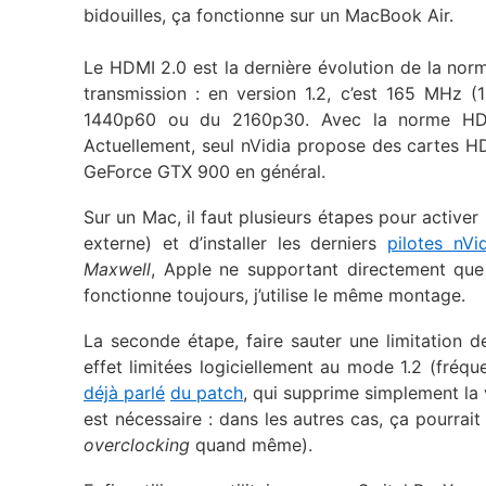
bidouilles, ça fonctionne sur un MacBook Air.
Le HDMI 2.0 est la dernière évolution de la norm
transmission : en version 1.2, c’est 165 MHz
1440p60 ou du 2160p30. Avec la norme HDMI
Actuellement, seul nVidia propose des cartes 
GeForce GTX 900 en général.
Sur un Mac, il faut plusieurs étapes pour activer 
externe) et d’installer les derniers
pilotes nVi
Maxwell
, Apple ne supportant directement que
fonctionne toujours, j’utilise le même montage.
La seconde étape, faire sauter une limitation 
effet limitées logiciellement au mode 1.2 (fré
déjà parlé
du patch
, qui supprime simplement la 
est nécessaire : dans les autres cas, ça pourrai
overclocking
quand même).