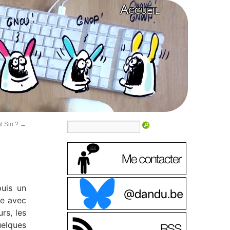
Accueil
t Siri ?
→
puis un
le avec
rs, les
uelques