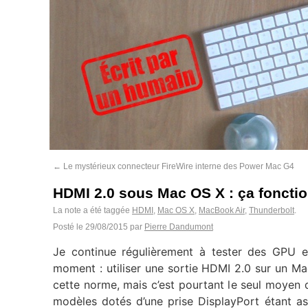
←
Le mystérieux connecteur FireWire interne des Power Mac G4
HDMI 2.0 sous Mac OS X : ça foncti
La note a été taggée
HDMI
,
Mac OS X
,
MacBook Air
,
Thunderbolt
.
Posté le
29/08/2015
par
Pierre Dandumont
Je continue régulièrement à tester des GPU ext
moment : utiliser une sortie HDMI 2.0 sur un M
cette norme, mais c’est pourtant le seul moyen d
modèles dotés d’une prise DisplayPort étant a