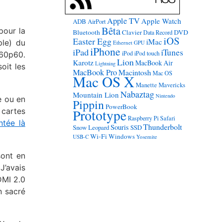
Apple TV
Apple Watch
ADB
AirPort
Bêta
pour la
Bluetooth
Clavier
DVD
Data Record
iOS
Easter Egg
iMac
ple) du
Ethernet
GPU
iPhone
iPad
iTunes
iPod
iPod touch
60p60.
Lion
Karotz
MacBook Air
Lightning
soit les
MacBook Pro
Macintosh
Mac OS
Mac OS X
Manette
Mavericks
Nabaztag
Mountain Lion
Nintendo
e ou en
Pippin
PowerBook
 cartes
Prototype
Raspberry Pi
Safari
tée là
Thunderbolt
Souris
Snow Leopard
SSD
Wi-Fi
Windows
USB-C
Yosemite
sont en
J’avais
DMI 2.0
n sacré