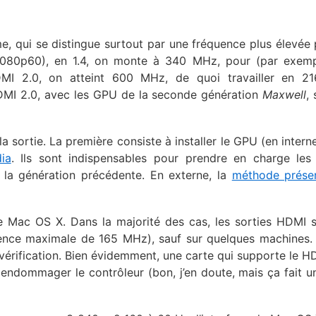
e, qui se distingue surtout par une fréquence plus élevée 
 (1080p60), en 1.4, on monte à 340 MHz, pour (par exem
 2.0, on atteint 600 MHz, de quoi travailler en 21
HDMI 2.0, avec les GPU de la seconde génération
Maxwell
, 
la sortie. La première consiste à installer le GPU (en intern
dia
. Ils sont indispensables pour prendre en charge les
 la génération précédente. En externe, la
méthode présen
de Mac OS X. Dans la majorité des cas, les sorties HDMI 
quence maximale de 165 MHz), sauf sur quelques machines. 
vérification. Bien évidemment, une carte qui supporte le H
t endommager le contrôleur (bon, j’en doute, mais ça fait u