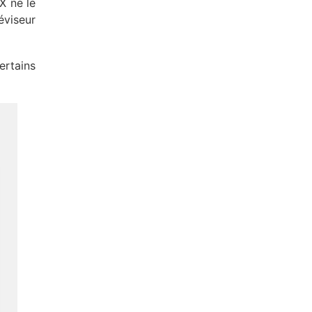
X ne le
éviseur
ertains