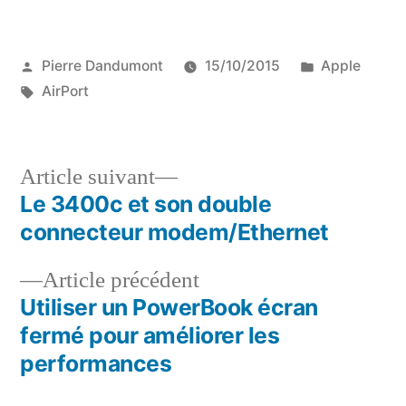
Publié
Publié
Pierre Dandumont
15/10/2015
Apple
par
Étiquettes :
dans
AirPort
Article
Article suivant
suivant :
Le 3400c et son double
Navigation
connecteur modem/Ethernet
de
Article
Article précédent
l’article
précédent :
Utiliser un PowerBook écran
fermé pour améliorer les
performances