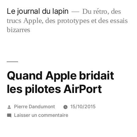
Aller
Le journal du lapin
Du rétro, des
au
trucs Apple, des prototypes et des essais
contenu
bizarres
Quand Apple bridait
les pilotes AirPort
Publié
Pierre Dandumont
15/10/2015
par
sur
Laisser un commentaire
Quand
Apple