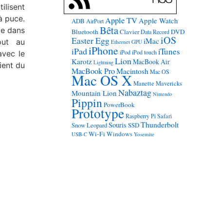
ilisent
à puce.
Apple TV
Apple Watch
ADB
AirPort
Bêta
ie dans
Bluetooth
Clavier
DVD
Data Record
iOS
Easter Egg
iMac
out au
Ethernet
GPU
iPhone
iPad
iTunes
iPod
iPod touch
avec le
Lion
Karotz
MacBook Air
Lightning
ient du
MacBook Pro
Macintosh
Mac OS
Mac OS X
Manette
Mavericks
Nabaztag
Mountain Lion
Nintendo
Pippin
PowerBook
Prototype
Raspberry Pi
Safari
Thunderbolt
Souris
Snow Leopard
SSD
Wi-Fi
Windows
USB-C
Yosemite