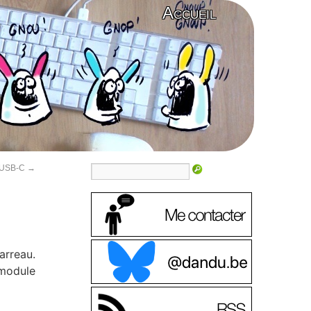
Accueil
n USB-C
→
arreau.
 module