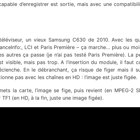
capable d’enregistrer est sortie, mais avec une compatibili
n téléviseur, un vieux Samsung C630 de 2010. Avec les q
anceInfo:, LCI et Paris Première – ça marche… plus ou moi
es autres ça passe (je n’ai pas testé Paris Première). La p
visible, mais pas trop. A l’insertion du module, il faut 
enche. En le débranchant, ça risque de figer mais il su
onne pas avec les chaînes en HD : l’image est juste figée.
mets la carte, l’image se fige, puis revient (en MPEG-2 S
 TF1 (en HD, à la fin, juste une image figée).