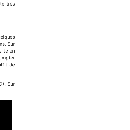
té très
uelques
ns. Sur
erte en
compter
ffit de
D). Sur