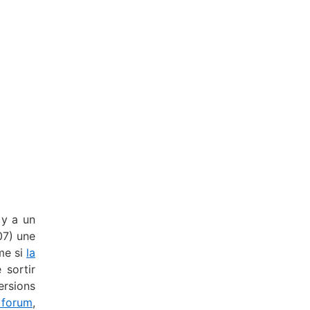
 y a un
07) une
me si
la
 sortir
ersions
 forum
,