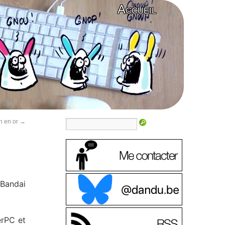
Accueil
h en or
→
 Bandai
erPC et