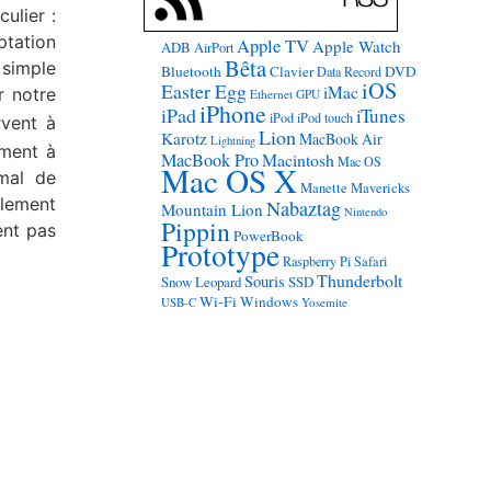
ulier :
ptation
Apple TV
Apple Watch
ADB
AirPort
Bêta
 simple
Bluetooth
Clavier
DVD
Data Record
iOS
Easter Egg
iMac
r notre
Ethernet
GPU
iPhone
iPad
iTunes
iPod
iPod touch
vent à
Lion
Karotz
MacBook Air
Lightning
rment à
MacBook Pro
Macintosh
Mac OS
Mac OS X
mal de
Manette
Mavericks
blement
Nabaztag
Mountain Lion
Nintendo
Pippin
ent pas
PowerBook
Prototype
Raspberry Pi
Safari
Thunderbolt
Souris
Snow Leopard
SSD
Wi-Fi
Windows
USB-C
Yosemite