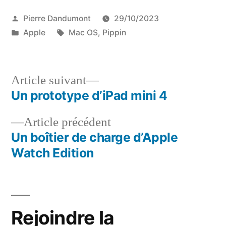
Publié
Pierre Dandumont
29/10/2023
par
Publié
Étiquettes :
Apple
Mac OS
,
Pippin
dans
Article
Article suivant
suivant :
Un prototype d’iPad mini 4
Navigation
Article
Article précédent
de
précédent :
Un boîtier de charge d’Apple
l’article
Watch Edition
Rejoindre la