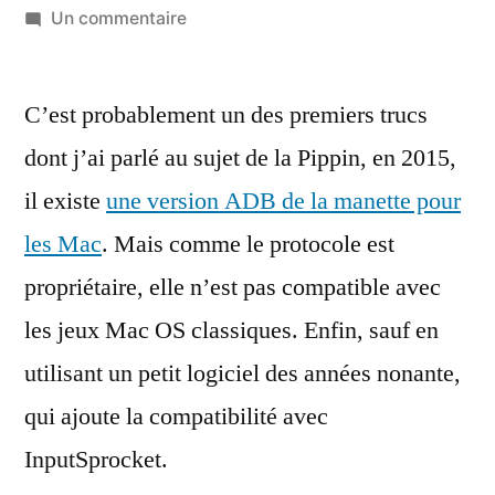
par
sur
Un commentaire
Un
pilote
C’est probablement un des premiers trucs
InputSprocket
pour
dont j’ai parlé au sujet de la Pippin, en 2015,
la
il existe
une version ADB de la manette pour
manette
de
les Mac
. Mais comme le protocole est
Pippin
propriétaire, elle n’est pas compatible avec
sur
les jeux Mac OS classiques. Enfin, sauf en
Mac
utilisant un petit logiciel des années nonante,
qui ajoute la compatibilité avec
InputSprocket.