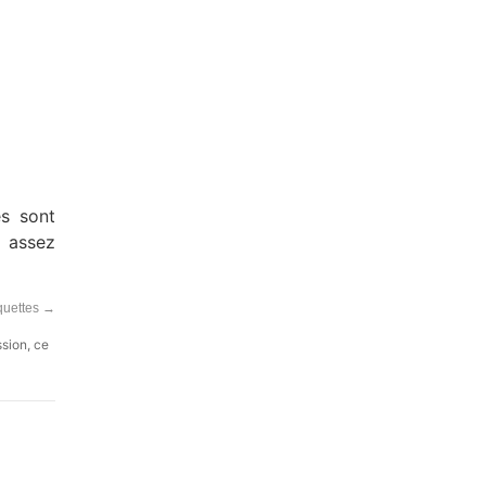
es sont
t assez
quettes
→
ssion, ce