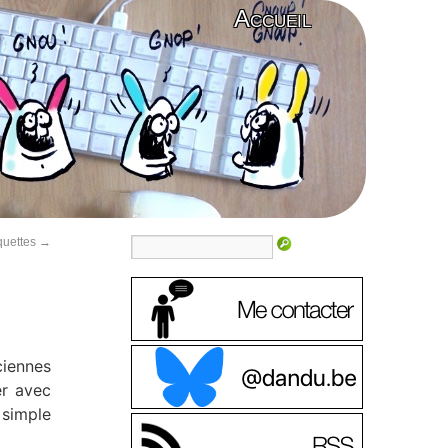
Accueil
quettes
→
iennes
er avec
 simple