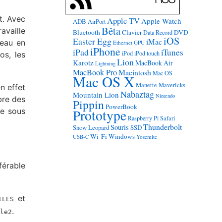
t. Avec
Apple TV
Apple Watch
ADB
AirPort
Bêta
availle
Bluetooth
Clavier
DVD
Data Record
iOS
Easter Egg
iMac
seau en
Ethernet
GPU
iPhone
iPad
iTunes
iPod
iPod touch
os, les
Lion
Karotz
MacBook Air
Lightning
MacBook Pro
Macintosh
Mac OS
Mac OS X
Manette
Mavericks
n effet
Nabaztag
Mountain Lion
Nintendo
bre des
Pippin
PowerBook
de sous
Prototype
Raspberry Pi
Safari
Thunderbolt
Souris
Snow Leopard
SSD
Wi-Fi
Windows
USB-C
Yosemite
férable
et
ILES
.
le2