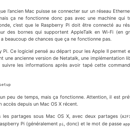
que l’ancien Mac puisse se connecter sur un réseau Etherne
mais ça ne fonctionne donc pas avec une machine qui tr
onde, c’est que le Raspberry Pi doit être connecté au ré
sur des bornes qui supportent AppleTalk en Wi-Fi (en gr
 y a beaucoup de chances que ça ne fonctionne pas.
 Pi. Ce logiciel pensé au départ pour les Apple II permet e
nt une ancienne version de Netatalk, une implémentation li
t de suivre les informations après avoir tapé cette comman
setup
nd un peu de temps, mais ça fonctionne. Attention, il est pré
un accès depuis un Mac OS X récent.
ans les partages sous Mac OS X, avec deux partages (
A2F
e Raspberry Pi (généralement
, donc) et le mot de passe
pi
app