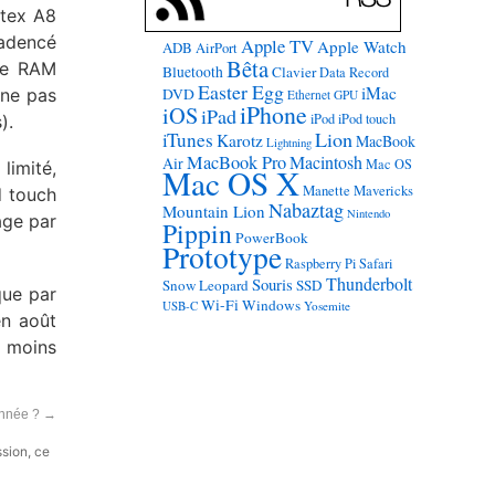
rtex A8
cadencé
Apple TV
Apple Watch
ADB
AirPort
Bêta
 de RAM
Bluetooth
Clavier
Data Record
Easter Egg
iMac
 ne pas
DVD
Ethernet
GPU
iPhone
iOS
iPad
iPod
iPod touch
).
Lion
iTunes
Karotz
MacBook
Lightning
MacBook Pro
Macintosh
Air
Mac OS
limité,
Mac OS X
Manette
Mavericks
d touch
Nabaztag
Mountain Lion
Nintendo
sage par
Pippin
PowerBook
Prototype
Raspberry Pi
Safari
Thunderbolt
Souris
Snow Leopard
SSD
que par
Wi-Fi
Windows
USB-C
Yosemite
en août
i
moins
année ?
→
ssion, ce