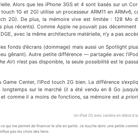
ielle. Alors que les iPhone 3GS et 4 sont basés sur un Co
 touch 1G et 2G) utilise un processeur ARM11 en ARMv6, 
ch 2G). De plus, la mémoire vive est limitée : 128 Mo
ls plus récents). Comme Apple ne pouvait pas décemment
e EDGE, avec la même architecture matérielle, n’y a pas accès
des fonds d’écrans (dommage) mais aussi un Spotlight plus 
eu gênant). Autre petite différence — partagée avec l’iPo
he Air
) n’est pas disponible, la seule possibilité est le pas
au Game Center, l’iPod touch 2G bien. La différence s’expli
us longtemps sur le marché (il a été vendu en 8 Go jusqu’
) et comme il a moins de fonctions, sa mémoire est
a prior
Un iPad 2G avec caméra en début d’
s, ce qui me permet de financer le site en partie. Je touche donc une petite commi
influe pas les choix des liens.