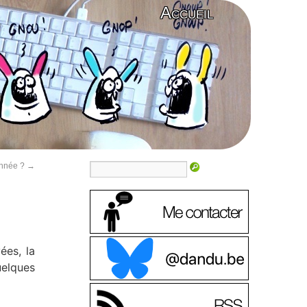
Accueil
année ?
→
ées, la
uelques