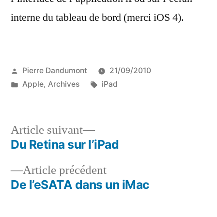
interne du tableau de bord (merci iOS 4).
Publié
Pierre Dandumont
21/09/2010
par
Publié
Étiquettes :
Apple
,
Archives
iPad
dans
Article
Article suivant
suivant :
Du Retina sur l’iPad
Navigation
Article
Article précédent
de
précédent :
De l’eSATA dans un iMac
l’article