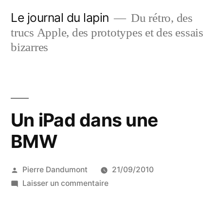
Aller
Le journal du lapin
Du rétro, des
au
trucs Apple, des prototypes et des essais
contenu
bizarres
Un iPad dans une
BMW
Publié
Pierre Dandumont
21/09/2010
par
sur
Laisser un commentaire
Un
iPad