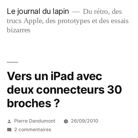
Aller
Le journal du lapin
Du rétro, des
au
trucs Apple, des prototypes et des essais
contenu
bizarres
Vers un iPad avec
deux connecteurs 30
broches ?
Publié
Pierre Dandumont
26/09/2010
par
sur
2 commentaires
Vers