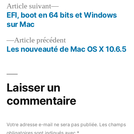
Article
Article suivant
suivant :
EFI, boot en 64 bits et Windows
Navigation
sur Mac
de
Article
Article précédent
l’article
précédent :
Les nouveauté de Mac OS X 10.6.5
Laisser un
commentaire
Votre adresse e-mail ne sera pas publiée.
Les champs
obligatoires sont indiqués avec
*