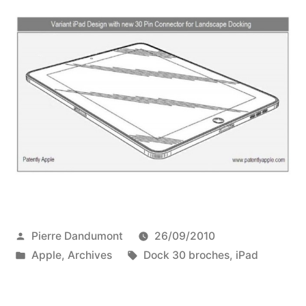
Publié
Pierre Dandumont
26/09/2010
par
Publié
Étiquettes :
Apple
,
Archives
Dock 30 broches
,
iPad
dans