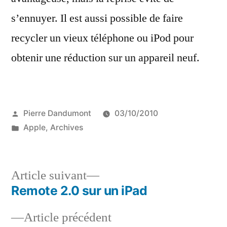
s’ennuyer. Il est aussi possible de faire
recycler un vieux téléphone ou iPod pour
obtenir une réduction sur un appareil neuf.
Publié
Pierre Dandumont
03/10/2010
par
Publié
Apple
,
Archives
dans
Article
Article suivant
suivant :
Remote 2.0 sur un iPad
Navigation
Article
Article précédent
de