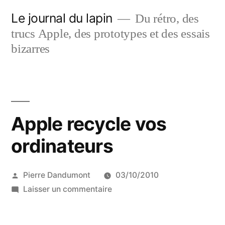
Aller
Le journal du lapin
Du rétro, des
au
trucs Apple, des prototypes et des essais
contenu
bizarres
Apple recycle vos
ordinateurs
Publié
Pierre Dandumont
03/10/2010
par
sur
Laisser un commentaire
Apple
recycle