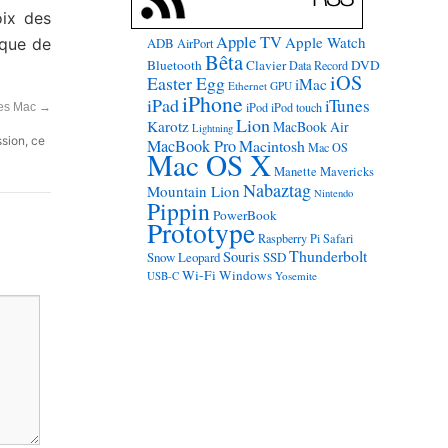
oix des
Apple TV
Apple Watch
sque de
ADB
AirPort
Bêta
Bluetooth
Clavier
DVD
Data Record
iOS
Easter Egg
iMac
Ethernet
GPU
iPhone
iPad
iTunes
iPod
iPod touch
des Mac
→
Lion
Karotz
MacBook Air
Lightning
ssion, ce
MacBook Pro
Macintosh
Mac OS
Mac OS X
Manette
Mavericks
Nabaztag
Mountain Lion
Nintendo
Pippin
PowerBook
Prototype
Raspberry Pi
Safari
Thunderbolt
Souris
Snow Leopard
SSD
Wi-Fi
Windows
USB-C
Yosemite