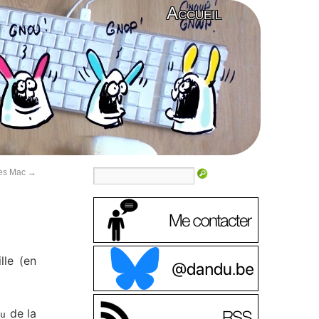
Accueil
des Mac
→
lle (en
de la
nu