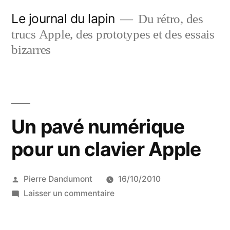
Aller
Le journal du lapin
Du rétro, des
au
trucs Apple, des prototypes et des essais
contenu
bizarres
Un pavé numérique
pour un clavier Apple
Publié
Pierre Dandumont
16/10/2010
par
sur
Laisser un commentaire
Un
pavé