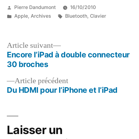
Publié
Pierre Dandumont
16/10/2010
par
Publié
Étiquettes :
Apple
,
Archives
Bluetooth
,
Clavier
dans
Article
Article suivant
suivant :
Encore l’iPad à double connecteur
Navigation
30 broches
de
Article
Article précédent
l’article
précédent :
Du HDMI pour l’iPhone et l’iPad
Laisser un