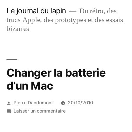
Aller
Le journal du lapin
Du rétro, des
au
trucs Apple, des prototypes et des essais
contenu
bizarres
Changer la batterie
d’un Mac
Publié
Pierre Dandumont
20/10/2010
par
sur
Laisser un commentaire
Changer
la