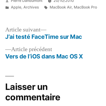
Publié
Pierre Dandumont
20/10/2010
par
Publié
Étiquettes :
Apple
,
Archives
MacBook Air
,
MacBook Pro
dans
Article
Article suivant
suivant :
J’ai testé FaceTime sur Mac
Navigation
Article
Article précédent
de
précédent :
Vers de l’iOS dans Mac OS X
l’article
Laisser un
commentaire