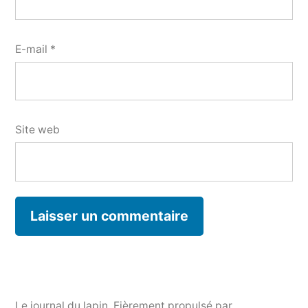
E-mail
*
Site web
Le journal du lapin
,
Fièrement propulsé par