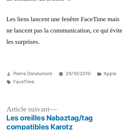
Les liens lancent une fenêtre FaceTime mais
ne lancent pas la communication, ce qui évite
les surprises.
Publié
Publié
Pierre Dandumont
29/10/2010
Apple
par
Étiquettes :
dans
FaceTime
Article
Article suivant
suivant :
Les oreilles Nabaztag/tag
Navigation
compatibles Karotz