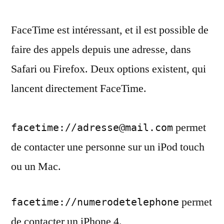
des
FaceTime est intéressant, et il est possible de
appels
FaceTime
faire des appels depuis une adresse, dans
depuis
Safari ou Firefox. Deux options existent, qui
une
URL
lancent directement FaceTime.
permet
facetime://adresse@mail.com
de contacter une personne sur un iPod touch
ou un Mac.
permet
facetime://numerodetelephone
de contacter un iPhone 4.