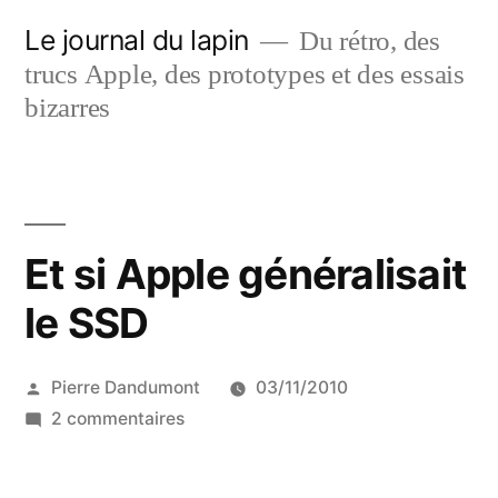
Aller
Le journal du lapin
Du rétro, des
au
trucs Apple, des prototypes et des essais
contenu
bizarres
Et si Apple généralisait
le SSD
Publié
Pierre Dandumont
03/11/2010
par
sur
2 commentaires
Et
si