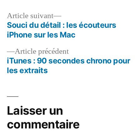
Article
Article suivant
suivant :
Souci du détail : les écouteurs
Navigation
iPhone sur les Mac
de
Article
Article précédent
l’article
précédent :
iTunes : 90 secondes chrono pour
les extraits
Laisser un
commentaire