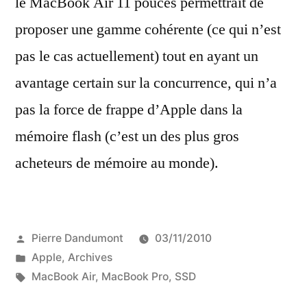
le MacBook Air 11 pouces permettrait de
proposer une gamme cohérente (ce qui n’est
pas le cas actuellement) tout en ayant un
avantage certain sur la concurrence, qui n’a
pas la force de frappe d’Apple dans la
mémoire flash (c’est un des plus gros
acheteurs de mémoire au monde).
Publié
Pierre Dandumont
03/11/2010
par
Publié
Apple
,
Archives
dans
Étiquettes :
MacBook Air
,
MacBook Pro
,
SSD