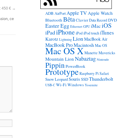
: 450 €
→
Apple TV
Apple Watch
ADB
AirPort
Bêta
ssion, ce
Bluetooth
Clavier
DVD
Data Record
iOS
Easter Egg
iMac
Ethernet
GPU
iPhone
iPad
iTunes
iPod
iPod touch
Lion
Karotz
MacBook Air
Lightning
MacBook Pro
Macintosh
Mac OS
Mac OS X
Manette
Mavericks
Nabaztag
Mountain Lion
Nintendo
Pippin
PowerBook
Prototype
Raspberry Pi
Safari
Thunderbolt
Souris
Snow Leopard
SSD
Wi-Fi
Windows
USB-C
Yosemite