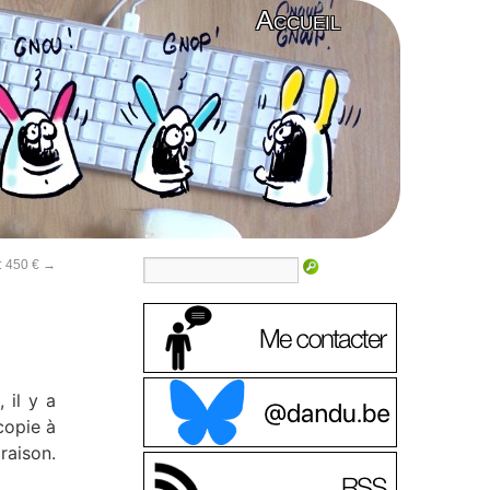
Accueil
: 450 €
→
 il y a
 copie à
raison.