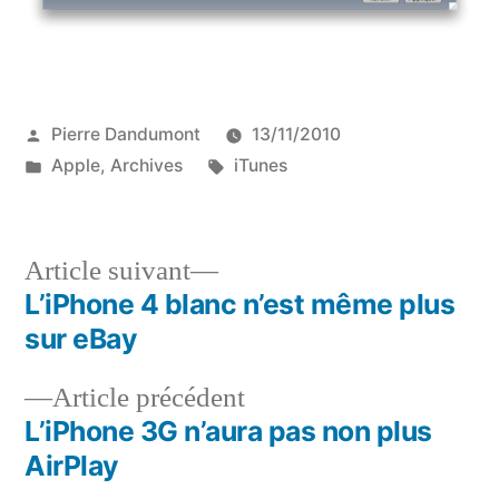
Publié
Pierre Dandumont
13/11/2010
par
Publié
Étiquettes :
Apple
,
Archives
iTunes
dans
Article
Article suivant
suivant :
L’iPhone 4 blanc n’est même plus
Navigation
sur eBay
de
Article
Article précédent
l’article
précédent :
L’iPhone 3G n’aura pas non plus
AirPlay