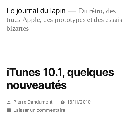
Aller
Le journal du lapin
Du rétro, des
au
trucs Apple, des prototypes et des essais
contenu
bizarres
iTunes 10.1, quelques
nouveautés
Publié
Pierre Dandumont
13/11/2010
par
sur
Laisser un commentaire
iTunes
10.1,