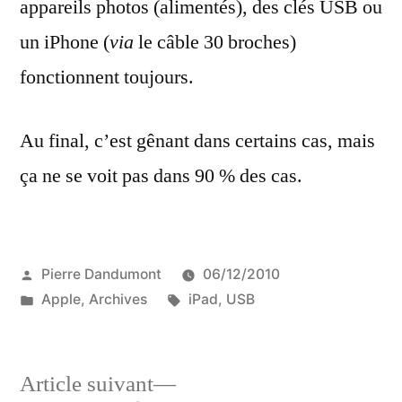
appareils photos (alimentés), des clés USB ou
un iPhone (
via
le câble 30 broches)
fonctionnent toujours.
Au final, c’est gênant dans certains cas, mais
ça ne se voit pas dans 90 % des cas.
Publié
Pierre Dandumont
06/12/2010
par
Publié
Étiquettes :
Apple
,
Archives
iPad
,
USB
dans
Article
Article suivant