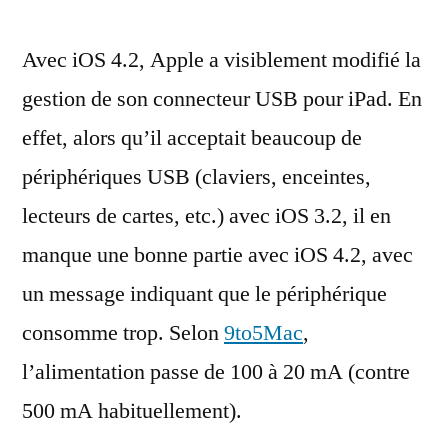
bride
Avec iOS 4.2, Apple a visiblement modifié la
le
connecteur
gestion de son connecteur USB pour iPad. En
USB
effet, alors qu’il acceptait beaucoup de
de
l’iPad
périphériques USB (claviers, enceintes,
lecteurs de cartes, etc.) avec iOS 3.2, il en
manque une bonne partie avec iOS 4.2, avec
un message indiquant que le périphérique
consomme trop. Selon
9to5Mac
,
l’alimentation passe de 100 à 20 mA (contre
500 mA habituellement).