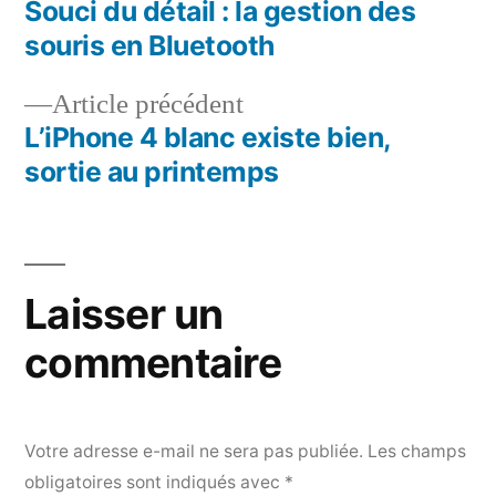
suivant :
Souci du détail : la gestion des
Navigation
souris en Bluetooth
de
Article
Article précédent
l’article
précédent :
L’iPhone 4 blanc existe bien,
sortie au printemps
Laisser un
commentaire
Votre adresse e-mail ne sera pas publiée.
Les champs
obligatoires sont indiqués avec
*