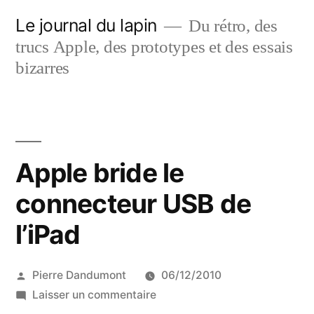
Aller
Le journal du lapin
Du rétro, des
au
trucs Apple, des prototypes et des essais
contenu
bizarres
Apple bride le
connecteur USB de
l’iPad
Publié
Pierre Dandumont
06/12/2010
par
sur
Laisser un commentaire
Apple