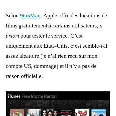
offre
Selon
9to5Mac
, Apple offre des locations de
des
locations
films gratuitement à certains utilisateurs,
a
de
priori
pour tester le service. C’est
films
gratuites
uniquement aux Etats-Unis, c’est semble-t-il
assez aléatoire (je n’ai rien reçu sur mon
compte US, dommage) et il n’y a pas de
raison officielle.