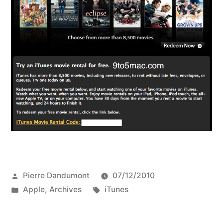
Publié
Pierre Dandumont
07/12/2010
par
Publié
Étiquettes :
Apple
,
Archives
iTunes
dans