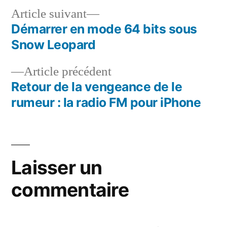
Article
Article suivant
suivant :
Démarrer en mode 64 bits sous
Navigation
Snow Leopard
de
Article
Article précédent
l’article
précédent :
Retour de la vengeance de le
rumeur : la radio FM pour iPhone
Laisser un
commentaire