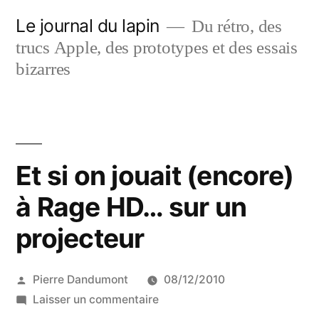
Aller
Le journal du lapin
Du rétro, des
au
trucs Apple, des prototypes et des essais
contenu
bizarres
Et si on jouait (encore)
à Rage HD… sur un
projecteur
Publié
Pierre Dandumont
08/12/2010
par
sur
Laisser un commentaire
Et