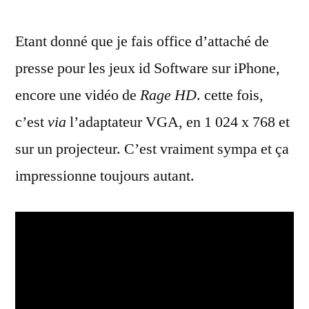
si
Etant donné que je fais office d’attaché de
on
jouait
presse pour les jeux id Software sur iPhone,
(encore)
encore une vidéo de
Rage HD
. cette fois,
à
Rage
c’est
via
l’adaptateur VGA, en 1 024 x 768 et
HD…
sur un projecteur. C’est vraiment sympa et ça
sur
impressionne toujours autant.
un
projecteur