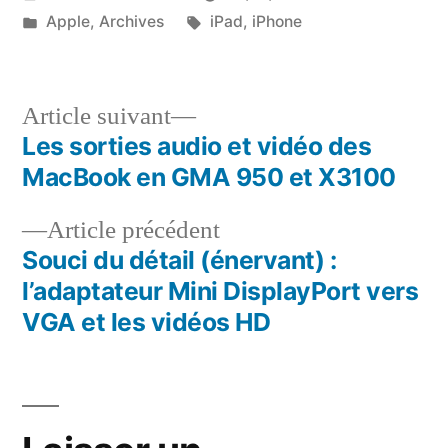
par
Publié
Étiquettes :
Apple
,
Archives
iPad
,
iPhone
dans
Article
Article suivant
suivant :
Les sorties audio et vidéo des
Navigation
MacBook en GMA 950 et X3100
de
Article
Article précédent
l’article
précédent :
Souci du détail (énervant) :
l’adaptateur Mini DisplayPort vers
VGA et les vidéos HD