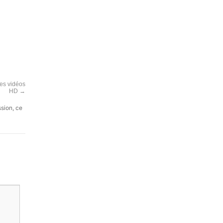
les vidéos
HD
→
ssion, ce