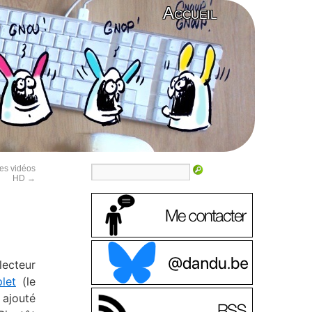
Accueil
les vidéos
HD
→
lecteur
let
(le
 ajouté