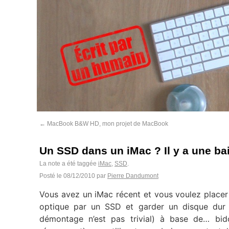
←
MacBook B&W HD, mon projet de MacBook
Un SSD dans un iMac ? Il y a une ba
La note a été taggée
iMac
,
SSD
.
Posté le
08/12/2010
par
Pierre Dandumont
Vous avez un iMac récent et vous voulez placer 
optique par un SSD et garder un disque dur
démontage n’est pas trivial) à base de… bidou