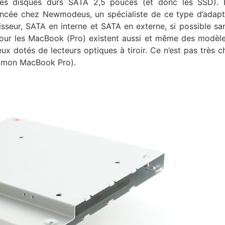
 les disques durs SATA 2,5 pouces (et donc les SSD). 
encée chez Newmodeus, un spécialiste de ce type d’adapt
isseur, SATA en interne et SATA en externe, si possible sa
pour les MacBook (Pro) existent aussi et même des modèl
ux dotés de lecteurs optiques à tiroir. Ce n’est pas très c
ns mon MacBook Pro).