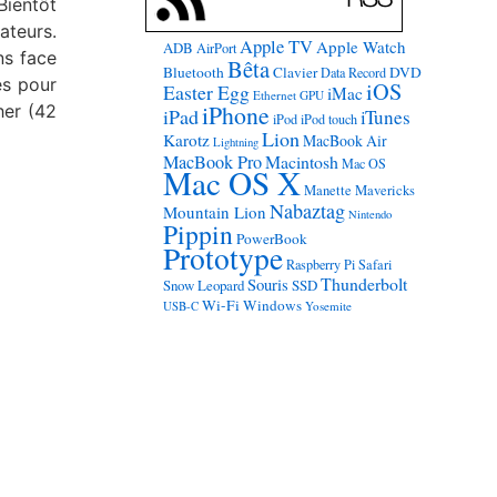
Bientôt
ateurs.
Apple TV
Apple Watch
ADB
AirPort
ns face
Bêta
Bluetooth
Clavier
DVD
Data Record
es pour
iOS
Easter Egg
iMac
Ethernet
GPU
iPhone
her (42
iPad
iTunes
iPod
iPod touch
Lion
Karotz
MacBook Air
Lightning
MacBook Pro
Macintosh
Mac OS
Mac OS X
Manette
Mavericks
Nabaztag
Mountain Lion
Nintendo
Pippin
PowerBook
Prototype
Raspberry Pi
Safari
Thunderbolt
Souris
Snow Leopard
SSD
Wi-Fi
Windows
USB-C
Yosemite