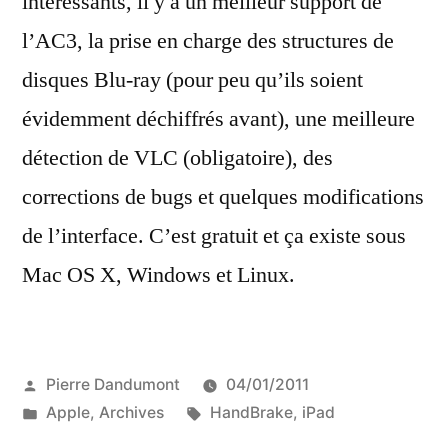
intéressants, il y a un meilleur support de
l’AC3, la prise en charge des structures de
disques Blu-ray (pour peu qu’ils soient
évidemment déchiffrés avant), une meilleure
détection de VLC (obligatoire), des
corrections de bugs et quelques modifications
de l’interface. C’est gratuit et ça existe sous
Mac OS X, Windows et Linux.
Publié
Pierre Dandumont
04/01/2011
par
Publié
Étiquettes :
Apple
,
Archives
HandBrake
,
iPad
dans