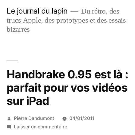
Aller
Le journal du lapin
Du rétro, des
au
trucs Apple, des prototypes et des essais
contenu
bizarres
Handbrake 0.95 est là :
parfait pour vos vidéos
sur iPad
Publié
Pierre Dandumont
04/01/2011
par
sur
Laisser un commentaire
Handbrake