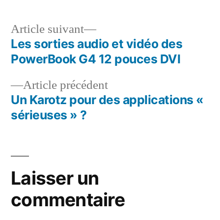
Article
Article suivant
suivant :
Les sorties audio et vidéo des
Navigation
PowerBook G4 12 pouces DVI
de
Article
Article précédent
l’article
précédent :
Un Karotz pour des applications «
sérieuses » ?
Laisser un
commentaire