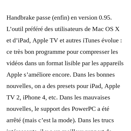
0.95
Handbrake passe (enfin) en version 0.95.
est
là
L’outil préféré des utilisateurs de Mac OS X
:
et d’iPad, Apple TV et autres iTunes évolue :
parfait
pour
ce très bon programme pour compresser les
vos
vidéos dans un format lisible par les appareils
vidéos
Apple s’améliore encore. Dans les bonnes
sur
iPad
nouvelles, on a des presets pour iPad, Apple
TV 2, iPhone 4, etc. Dans les mauvaises
nouvelles, le support des PowerPC a été
arrêté (mais c’est la mode). Dans les trucs