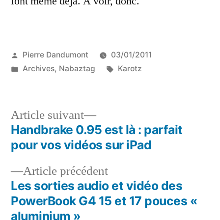
font même déjà. A voir, donc.
Publié
Pierre Dandumont
03/01/2011
par
Publié
Étiquettes :
Archives
,
Nabaztag
Karotz
dans
Article
Article suivant
suivant :
Handbrake 0.95 est là : parfait
Navigation
pour vos vidéos sur iPad
de
Article
Article précédent
l’article
précédent :
Les sorties audio et vidéo des
PowerBook G4 15 et 17 pouces «
aluminium »