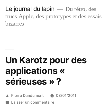
Aller
Le journal du lapin
Du rétro, des
au
trucs Apple, des prototypes et des essais
contenu
bizarres
Un Karotz pour des
applications «
sérieuses » ?
Publié
Pierre Dandumont
03/01/2011
par
sur
Laisser un commentaire
Un