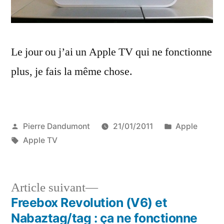
Le jour ou j’ai un Apple TV qui ne fonctionne
plus, je fais la même chose.
Publié
Publié
Pierre Dandumont
21/01/2011
Apple
par
Étiquettes :
dans
Apple TV
Article
Article suivant
suivant :
Freebox Revolution (V6) et
Navigation
Nabaztag/tag : ça ne fonctionne