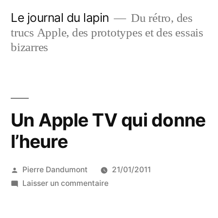
Aller
Le journal du lapin
Du rétro, des
au
trucs Apple, des prototypes et des essais
contenu
bizarres
Un Apple TV qui donne
l’heure
Publié
Pierre Dandumont
21/01/2011
par
sur
Laisser un commentaire
Un
Apple