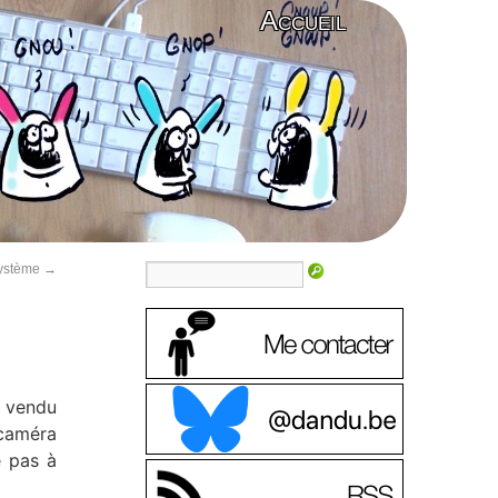
Accueil
système
→
c vendu
 caméra
e pas à