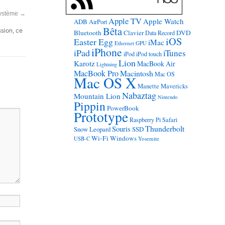
système
→
Apple TV
Apple Watch
ADB
AirPort
Bêta
ssion, ce
Bluetooth
Clavier
DVD
Data Record
iOS
Easter Egg
iMac
Ethernet
GPU
iPhone
iPad
iTunes
iPod
iPod touch
Lion
Karotz
MacBook Air
Lightning
MacBook Pro
Macintosh
Mac OS
Mac OS X
Manette
Mavericks
Nabaztag
Mountain Lion
Nintendo
Pippin
PowerBook
Prototype
Raspberry Pi
Safari
Thunderbolt
Souris
Snow Leopard
SSD
Wi-Fi
Windows
USB-C
Yosemite