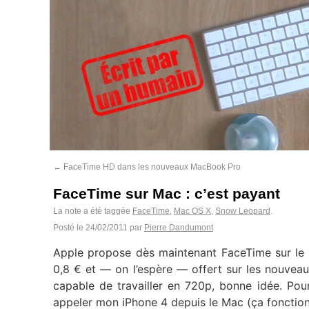
←
FaceTime HD dans les nouveaux MacBook Pro
FaceTime sur Mac : c’est payant
La note a été taggée
FaceTime
,
Mac OS X
,
Snow Leopard
.
Posté le
24/02/2011
par
Pierre Dandumont
Apple propose dès maintenant FaceTime sur le
0,8 € et — on l’espère — offert sur les nouvea
capable de travailler en 720p, bonne idée. Pour
appeler mon iPhone 4 depuis le Mac (ça fonctionn