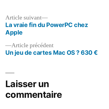
dans
Article
Article suivant
suivant :
La vraie fin du PowerPC chez
Navigation
Apple
de
Article
Article précédent
l’article
précédent :
Un jeu de cartes Mac OS ? 630 €
Laisser un
commentaire