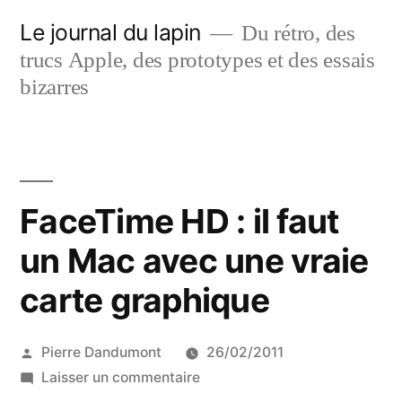
Aller
Le journal du lapin
Du rétro, des
au
trucs Apple, des prototypes et des essais
contenu
bizarres
FaceTime HD : il faut
un Mac avec une vraie
carte graphique
Publié
Pierre Dandumont
26/02/2011
par
sur
Laisser un commentaire
FaceTime