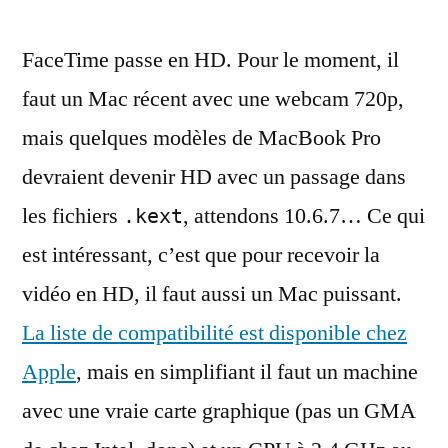
HD
FaceTime passe en HD. Pour le moment, il
:
il
faut un Mac récent avec une webcam 720p,
faut
mais quelques modèles de MacBook Pro
un
Mac
devraient devenir HD avec un passage dans
avec
les fichiers
, attendons 10.6.7… Ce qui
.kext
une
est intéressant, c’est que pour recevoir la
vraie
carte
vidéo en HD, il faut aussi un Mac puissant.
graphique
La liste de compatibilité est disponible chez
Apple
, mais en simplifiant il faut un machine
avec une vraie carte graphique (pas un GMA