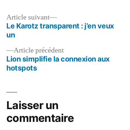
Article
Article suivant
suivant :
Le Karotz transparent : j’en veux
Navigation
un
de
Article
Article précédent
l’article
précédent :
Lion simplifie la connexion aux
hotspots
Laisser un
commentaire