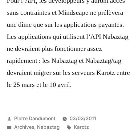
Pour l’API, les développeurs y auront accès
sans contraintes et Mindscape ne prélèvera
une dîme que sur les applications payantes.
Les applications qui utilisent l’API Nabaztag
ne devraient plus fonctionner assez
rapidement : les Nabaztag et Nabaztag/tag
devraient migrer sur les serveurs Karotz entre
le 25 mars et le 10 avril.
Publié
Pierre Dandumont
03/03/2011
par
Publié
Étiquettes :
Archives
,
Nabaztag
Karotz
dans