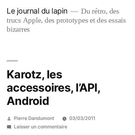
Aller
Le journal du lapin
Du rétro, des
au
trucs Apple, des prototypes et des essais
contenu
bizarres
Karotz, les
accessoires, l’API,
Android
Publié
Pierre Dandumont
03/03/2011
par
sur
Laisser un commentaire
Karotz,