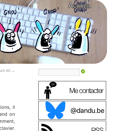
Accueil
ouch 4G
→
ons, il
uand on
emment,
lavier.