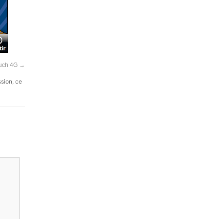
ouch 4G
→
ssion, ce