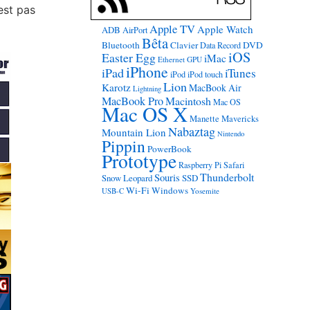
’est pas
Apple TV
Apple Watch
ADB
AirPort
Bêta
Bluetooth
Clavier
DVD
Data Record
iOS
Easter Egg
iMac
Ethernet
GPU
iPhone
iPad
iTunes
iPod
iPod touch
Lion
Karotz
MacBook Air
Lightning
MacBook Pro
Macintosh
Mac OS
Mac OS X
Manette
Mavericks
Nabaztag
Mountain Lion
Nintendo
Pippin
PowerBook
Prototype
Raspberry Pi
Safari
Thunderbolt
Souris
Snow Leopard
SSD
Wi-Fi
Windows
USB-C
Yosemite