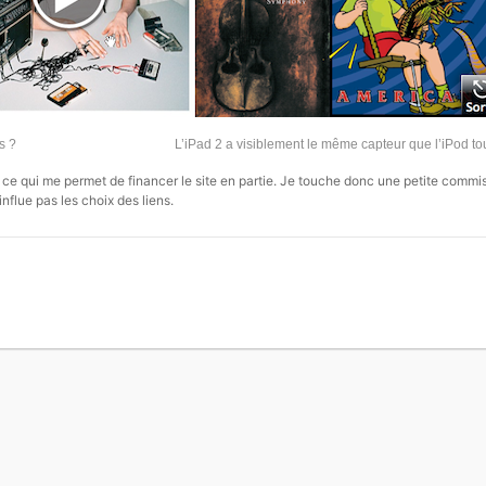
s ?
L’iPad 2 a visiblement le même capteur que l’iPod t
s, ce qui me permet de financer le site en partie. Je touche donc une petite commi
influe pas les choix des liens.