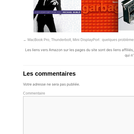
←
MacBook Pro, Thunderbolt, Mini DisplayPort : quelques problème
Les liens vers Amazon sur les pages du site sont des liens affilié
qui n'
Les commentaires
Votre adresse ne sera pas publiée.
Commentaire