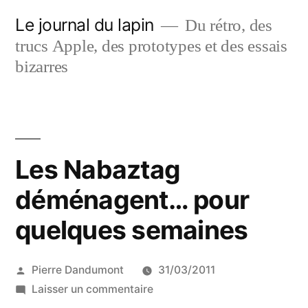
Aller
Le journal du lapin
Du rétro, des
au
trucs Apple, des prototypes et des essais
contenu
bizarres
Les Nabaztag
déménagent… pour
quelques semaines
Publié
Pierre Dandumont
31/03/2011
par
sur
Laisser un commentaire
Les